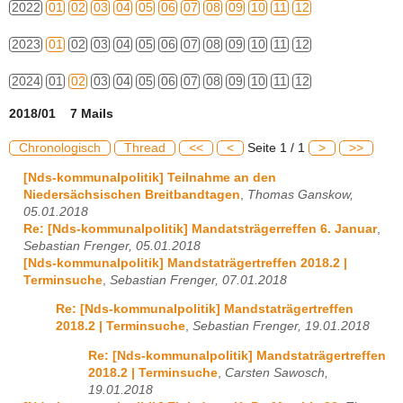
2022
01
02
03
04
05
06
07
08
09
10
11
12
2023
01
02
03
04
05
06
07
08
09
10
11
12
2024
01
02
03
04
05
06
07
08
09
10
11
12
2018/01 7 Mails
Chronologisch
Thread
<<
<
Seite 1 / 1
>
>>
[Nds-kommunalpolitik] Teilnahme an den
Niedersächsischen Breitbandtagen
,
Thomas Ganskow,
05.01.2018
Re: [Nds-kommunalpolitik] Mandatsträgerreffen 6. Januar
,
Sebastian Frenger, 05.01.2018
[Nds-kommunalpolitik] Mandstaträgertreffen 2018.2 |
Terminsuche
,
Sebastian Frenger, 07.01.2018
Re: [Nds-kommunalpolitik] Mandstaträgertreffen
2018.2 | Terminsuche
,
Sebastian Frenger, 19.01.2018
Re: [Nds-kommunalpolitik] Mandstaträgertreffen
2018.2 | Terminsuche
,
Carsten Sawosch,
19.01.2018