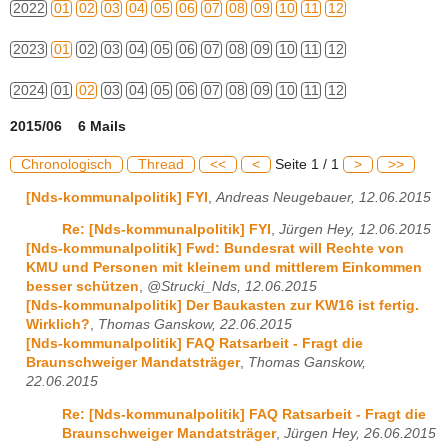
2022
01
02
03
04
05
06
07
08
09
10
11
12
2023
01
02
03
04
05
06
07
08
09
10
11
12
2024
01
02
03
04
05
06
07
08
09
10
11
12
2015/06 6 Mails
Chronologisch
Thread
<<
<
Seite 1 / 1
>
>>
[Nds-kommunalpolitik] FYI
,
Andreas Neugebauer, 12.06.2015
Re: [Nds-kommunalpolitik] FYI
,
Jürgen Hey, 12.06.2015
[Nds-kommunalpolitik] Fwd: Bundesrat will Rechte von
KMU und Personen mit kleinem und mittlerem Einkommen
besser schützen
,
@Strucki_Nds, 12.06.2015
[Nds-kommunalpolitik] Der Baukasten zur KW16 ist fertig.
Wirklich?
,
Thomas Ganskow, 22.06.2015
[Nds-kommunalpolitik] FAQ Ratsarbeit - Fragt die
Braunschweiger Mandatsträger
,
Thomas Ganskow,
22.06.2015
Re: [Nds-kommunalpolitik] FAQ Ratsarbeit - Fragt die
Braunschweiger Mandatsträger
,
Jürgen Hey, 26.06.2015