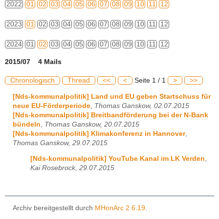
2022
01
02
03
04
05
06
07
08
09
10
11
12
2023
01
02
03
04
05
06
07
08
09
10
11
12
2024
01
02
03
04
05
06
07
08
09
10
11
12
2015/07 4 Mails
Chronologisch
Thread
<<
<
Seite 1 / 1
>
>>
[Nds-kommunalpolitik] Land und EU geben Startschuss für
neue EU-Förderperiode
,
Thomas Ganskow, 02.07.2015
[Nds-kommunalpolitik] Breitbandförderung bei der N-Bank
bündeln
,
Thomas Ganskow, 20.07.2015
[Nds-kommunalpolitik] Klimakonferenz in Hannover
,
Thomas Ganskow, 29.07.2015
[Nds-kommunalpolitik] YouTube Kanal im LK Verden
,
Kai Rosebrock, 29.07.2015
Archiv bereitgestellt durch
MHonArc 2.6.19
.