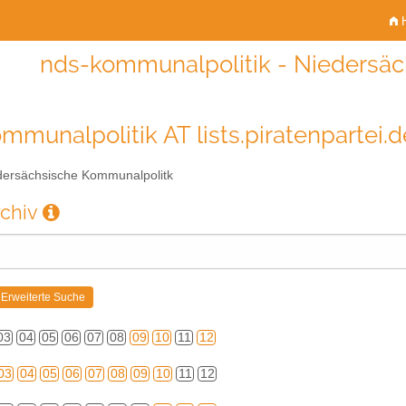
H
nds-kommunalpolitik - Niedersä
mmunalpolitik AT lists.piratenpartei.d
ersächsische Kommunalpolitk
rchiv
03
04
05
06
07
08
09
10
11
12
03
04
05
06
07
08
09
10
11
12