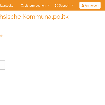
auptseite
Liste(n) suchen
Support
Anmelden
chsische Kommunalpolitk
e