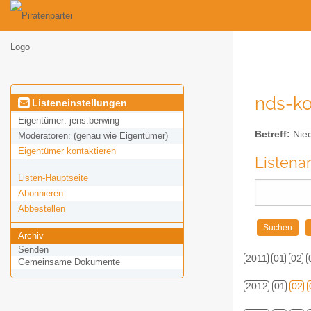
nds-ko
Listeneinstellungen
Eigentümer:
jens.berwing
Betreff:
Nied
Moderatoren:
(genau wie Eigentümer)
Eigentümer kontaktieren
Listena
Listen-Hauptseite
Abonnieren
Abbestellen
Archiv
Senden
2011
01
02
Gemeinsame Dokumente
2012
01
02