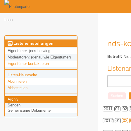
nds-ko
Listeneinstellungen
Eigentümer:
jens.berwing
Betreff:
Nied
Moderatoren:
(genau wie Eigentümer)
Eigentümer kontaktieren
Listena
Listen-Hauptseite
Abonnieren
Abbestellen
Archiv
Senden
2011
01
02
Gemeinsame Dokumente
2012
01
02