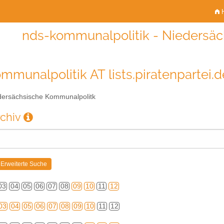
H
nds-kommunalpolitik - Niedersä
mmunalpolitik AT lists.piratenpartei.d
ersächsische Kommunalpolitk
rchiv
03
04
05
06
07
08
09
10
11
12
03
04
05
06
07
08
09
10
11
12