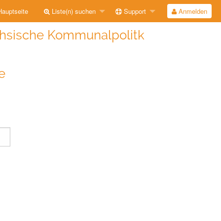
auptseite
Liste(n) suchen
Support
Anmelden
chsische Kommunalpolitk
e