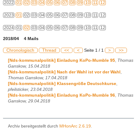
2022
01
02
03
04
05
06
07
08
09
10
11
12
2023
01
02
03
04
05
06
07
08
09
10
11
12
2024
01
02
03
04
05
06
07
08
09
10
11
12
2018/04 4 Mails
Chronologisch
Thread
<<
<
Seite 1 / 1
>
>>
[Nds-kommunalpolitik] Einladung KoPo-Mumble 95
,
Thomas
Ganskow, 15.04.2018
[Nds-kommunalpolitik] Nach der Wahl ist vor der Wahl
,
Thomas Ganskow, 17.04.2018
[Nds-kommunalpolitik] Klassengröße Deutschkurse
,
pfeilsticker, 23.04.2018
[Nds-kommunalpolitik] Einladung KoPo-Mumble 96
,
Thomas
Ganskow, 29.04.2018
Archiv bereitgestellt durch
MHonArc 2.6.19
.