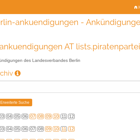
H
rlin-ankuendigungen - Ankündigunge
-ankuendigungen AT lists.piratenparte
ndigungen des Landesverbandes Berlin
rchiv
03
04
05
06
07
08
09
10
11
12
03
04
05
06
07
08
09
10
11
12