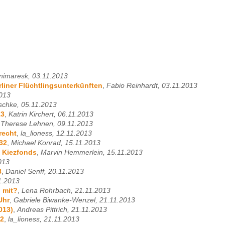
nimaresk, 03.11.2013
liner Flüchtlingsunterkünften
,
Fabio Reinhardt, 03.11.2013
2013
schke, 05.11.2013
13
,
Katrin Kirchert, 06.11.2013
,
Therese Lehnen, 09.11.2013
recht
,
la_lioness, 12.11.2013
32
,
Michael Konrad, 15.11.2013
d Kiezfonds
,
Marvin Hemmerlein, 15.11.2013
2013
3
,
Daniel Senff, 20.11.2013
1.2013
 mit?
,
Lena Rohrbach, 21.11.2013
Uhr
,
Gabriele Biwanke-Wenzel, 21.11.2013
013)
,
Andreas Pittrich, 21.11.2013
.2
,
la_lioness, 21.11.2013