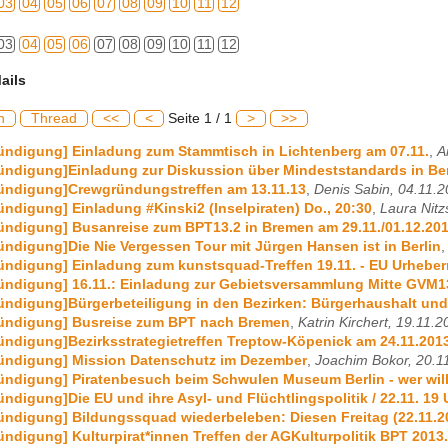
03
04
05
06
07
08
09
10
11
12
03
04
05
06
07
08
09
10
11
12
ails
h
Thread
<<
<
Seite 1 / 1
>
>>
ündigung] Einladung zum Stammtisch in Lichtenberg am 07.11.
,
A
ündigung]Einladung zur Diskussion über Mindeststandards in Ber
kündigung]Crewgründungstreffen am 13.11.13
,
Denis Sabin, 04.11.
ündigung] Einladung #Kinski2 (Inselpiraten) Do., 20:30
,
Laura Nitz
ündigung] Busanreise zum BPT13.2 in Bremen am 29.11./01.12.20
ündigung]Die Nie Vergessen Tour mit Jürgen Hansen ist in Berlin
ündigung] Einladung zum kunstsquad-Treffen 19.11. - EU Urheber
ündigung] 16.11.: Einladung zur Gebietsversammlung Mitte GVM1
ündigung]Bürgerbeteiligung in den Bezirken: Bürgerhaushalt un
kündigung] Busreise zum BPT nach Bremen
,
Katrin Kirchert, 19.11.
ündigung]Bezirksstrategietreffen Treptow-Köpenick am 24.11.201
kündigung] Mission Datenschutz im Dezember
,
Joachim Bokor, 20.1
ündigung] Piratenbesuch beim Schwulen Museum Berlin - wer will
ündigung]Die EU und ihre Asyl- und Flüchtlingspolitik / 22.11. 19 
ündigung] Bildungssquad wiederbeleben: Diesen Freitag (22.11.2
ündigung] Kulturpirat*innen Treffen der AGKulturpolitik BPT 2013