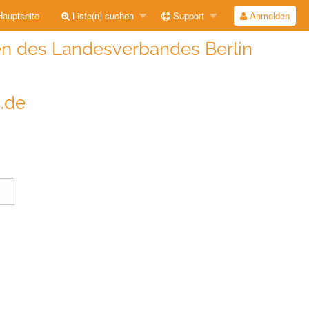
auptseite
Liste(n) suchen
Support
Anmelden
n des Landesverbandes Berlin
i.de