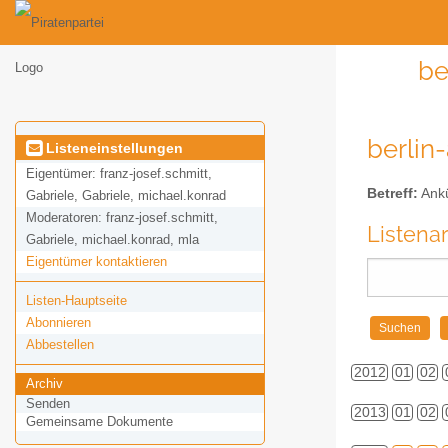
be
berlin
Listeneinstellungen
Eigentümer:
franz-josef.schmitt,
Betreff:
Ankü
Gabriele, Gabriele, michael.konrad
Moderatoren:
franz-josef.schmitt,
Listena
Gabriele, michael.konrad, mla
Eigentümer kontaktieren
Listen-Hauptseite
Abonnieren
Abbestellen
2012
01
02
Archiv
Senden
2013
01
02
Gemeinsame Dokumente