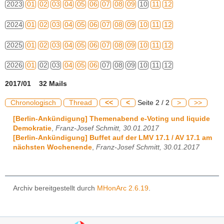
2023
01
02
03
04
05
06
07
08
09
10
11
12
2024
01
02
03
04
05
06
07
08
09
10
11
12
2025
01
02
03
04
05
06
07
08
09
10
11
12
2026
01
02
03
04
05
06
07
08
09
10
11
12
2017/01 32 Mails
Chronologisch
Thread
<<
<
Seite 2 / 2
>
>>
[Berlin-Ankündigung] Themenabend e-Voting und liquide
Demokratie
,
Franz-Josef Schmitt, 30.01.2017
[Berlin-Ankündigung] Buffet auf der LMV 17.1 / AV 17.1 am
nächsten Wochenende
,
Franz-Josef Schmitt, 30.01.2017
Archiv bereitgestellt durch
MHonArc 2.6.19
.