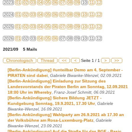
2023
01
02
03
04
05
06
07
08
09
10
11
12
2024
01
02
03
04
05
06
07
08
09
10
11
12
2025
01
02
03
04
05
06
07
08
09
10
11
12
2026
01
02
03
04
05
06
07
08
09
10
11
12
2021/09 5 Mails
Chronologisch
Thread
<<
<
Seite 1 / 1
>
>>
[Berlin-Ankündigung] #unteilbar Demo am 4. September -
PIRATEN sind dabei
,
Gabriele Biwanke-Wenzel, 02.09.2021
[Berlin-Ankündigung] Einladung zur Sitzung des
Landesvorstands der Piraten Berlin am Sonntag, 12.09.2021
18:00 Uhr im Whereby
,
Franz-Josef Schmitt, 06.09.2021
[Berlin-Ankündigung] Sichere Bildung JETZT -
Kundgebung Sonntag, 19.9.2021, 17.30 Uhr
,
Gabriele
Biwanke-Wenzel, 16.09.2021
[Berlin-Ankündigung] Wahlparty am 26.9.2021 ab 17.30 an
der Volksbühne am Rosa-Luxemburg-Platz
,
Gabriele
Biwanke-Wenzel, 23.09.2021
[Berlin-Ankündigung] Auf die Straße für das BGE - Basic