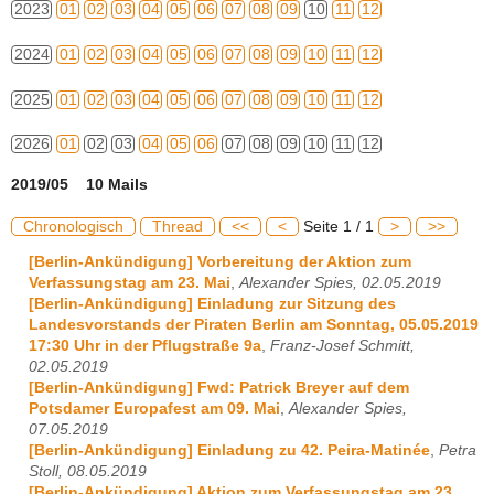
2023
01
02
03
04
05
06
07
08
09
10
11
12
2024
01
02
03
04
05
06
07
08
09
10
11
12
2025
01
02
03
04
05
06
07
08
09
10
11
12
2026
01
02
03
04
05
06
07
08
09
10
11
12
2019/05 10 Mails
Chronologisch
Thread
<<
<
Seite 1 / 1
>
>>
[Berlin-Ankündigung] Vorbereitung der Aktion zum
Verfassungstag am 23. Mai
,
Alexander Spies, 02.05.2019
[Berlin-Ankündigung] Einladung zur Sitzung des
Landesvorstands der Piraten Berlin am Sonntag, 05.05.2019
17:30 Uhr in der Pflugstraße 9a
,
Franz-Josef Schmitt,
02.05.2019
[Berlin-Ankündigung] Fwd: Patrick Breyer auf dem
Potsdamer Europafest am 09. Mai
,
Alexander Spies,
07.05.2019
[Berlin-Ankündigung] Einladung zu 42. Peira-Matinée
,
Petra
Stoll, 08.05.2019
[Berlin-Ankündigung] Aktion zum Verfassungstag am 23.