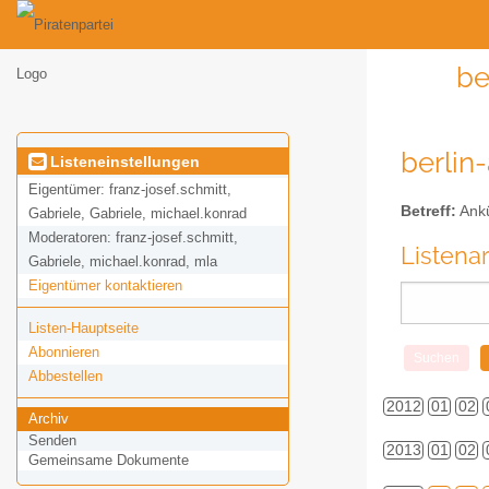
be
berlin
Listeneinstellungen
Eigentümer:
franz-josef.schmitt,
Betreff:
Ankü
Gabriele, Gabriele, michael.konrad
Moderatoren:
franz-josef.schmitt,
Listena
Gabriele, michael.konrad, mla
Eigentümer kontaktieren
Listen-Hauptseite
Abonnieren
Abbestellen
2012
01
02
Archiv
Senden
2013
01
02
Gemeinsame Dokumente