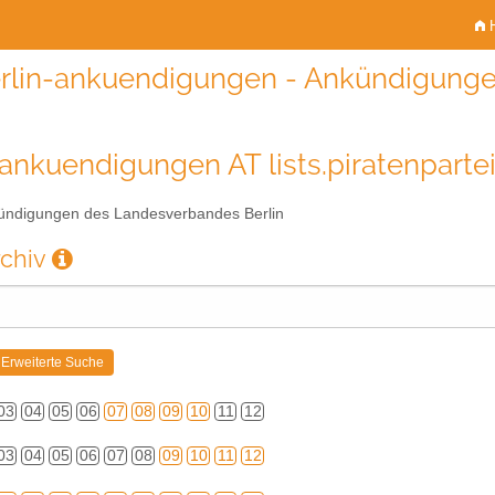
H
rlin-ankuendigungen - Ankündigunge
-ankuendigungen AT lists.piratenparte
ndigungen des Landesverbandes Berlin
rchiv
03
04
05
06
07
08
09
10
11
12
03
04
05
06
07
08
09
10
11
12