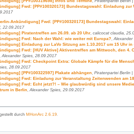
ündigung] [PP#100319698] Infos und Termine
,
Piratenpartei Berlin 
ündigung] Fwd: [PP#100320173] Bundestagswahl: Einladung zur W
09.2017
erlin-Ankündigung] Fwd: [PP#100320173] Bundestagswahl: Einlad
, 22.09.2017
ündigung] Piratentreffen am 26.09. ab 20 Uhr
,
calicocat claudia, 25
ündigung] Fwd: Nach der Wahl: wie weiter mit Europa?
,
Alexander 
ündigung] Einladung zur LaVo Sitzung am 1.10.2017 um 15 Uhr in 
ündigung] Fwd: [HUV Aktive] Aktiventreffen am Mittwoch, den 4. O
,
Alexander Spies, 28.09.2017
ündigung] Fwd: Checkpoint Extra: Globale Kämpfe für die Mensch
pies, 28.09.2017
kündigung] [PP#100322597] Plakate abhängen
,
Piratenpartei Berlin
ündigung] Fwd: Einladung zur Veranstaltung Zeitenwenden am 18
ündigung] Fwd: Echt jetzt?! – Wie glaubwürdig sind unsere Medi
rum in Berlin
,
Alexander Spies, 29.09.2017
gestellt durch
MHonArc 2.6.19
.