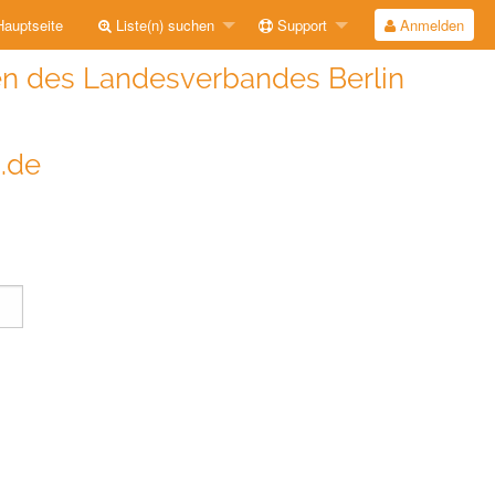
auptseite
Liste(n) suchen
Support
Anmelden
n des Landesverbandes Berlin
i.de