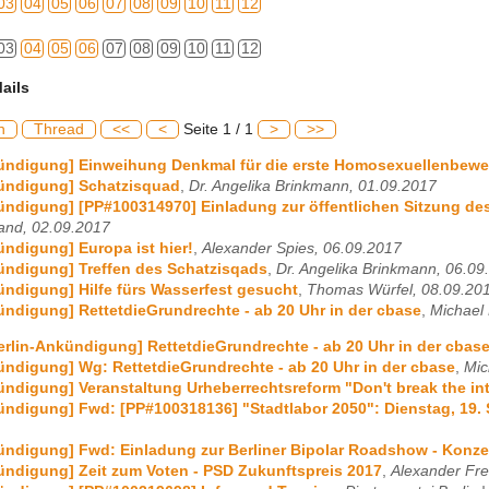
03
04
05
06
07
08
09
10
11
12
03
04
05
06
07
08
09
10
11
12
ails
h
Thread
<<
<
Seite 1 / 1
>
>>
kündigung] Einweihung Denkmal für die erste Homosexuellenbew
kündigung] Schatzisquad
,
Dr. Angelika Brinkmann, 01.09.2017
ündigung] [PP#100314970] Einladung zur öffentlichen Sitzung de
and, 02.09.2017
ündigung] Europa ist hier!
,
Alexander Spies, 06.09.2017
ündigung] Treffen des Schatzisqads
,
Dr. Angelika Brinkmann, 06.09
ündigung] Hilfe fürs Wasserfest gesucht
,
Thomas Würfel, 08.09.20
ündigung] RettetdieGrundrechte - ab 20 Uhr in der cbase
,
Michael
erlin-Ankündigung] RettetdieGrundrechte - ab 20 Uhr in der cbas
ündigung] Wg: RettetdieGrundrechte - ab 20 Uhr in der cbase
,
Mic
ündigung] Veranstaltung Urheberrechtsreform "Don't break the int
ündigung] Fwd: [PP#100318136] "Stadtlabor 2050": Dienstag, 19. 
ündigung] Fwd: Einladung zur Berliner Bipolar Roadshow - Konz
ündigung] Zeit zum Voten - PSD Zukunftspreis 2017
,
Alexander Fre