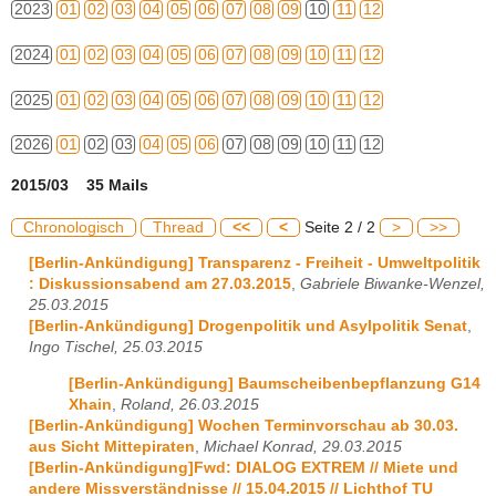
2023
01
02
03
04
05
06
07
08
09
10
11
12
2024
01
02
03
04
05
06
07
08
09
10
11
12
2025
01
02
03
04
05
06
07
08
09
10
11
12
2026
01
02
03
04
05
06
07
08
09
10
11
12
2015/03 35 Mails
Chronologisch
Thread
<<
<
Seite 2 / 2
>
>>
[Berlin-Ankündigung] Transparenz - Freiheit - Umweltpolitik
: Diskussionsabend am 27.03.2015
,
Gabriele Biwanke-Wenzel,
25.03.2015
[Berlin-Ankündigung] Drogenpolitik und Asylpolitik Senat
,
Ingo Tischel, 25.03.2015
[Berlin-Ankündigung] Baumscheibenbepflanzung G14
Xhain
,
Roland, 26.03.2015
[Berlin-Ankündigung] Wochen Terminvorschau ab 30.03.
aus Sicht Mittepiraten
,
Michael Konrad, 29.03.2015
[Berlin-Ankündigung]Fwd: DIALOG EXTREM // Miete und
andere Missverständnisse // 15.04.2015 // Lichthof TU