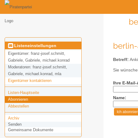
be
berlin
Listeneinstellungen
Eigentümer:
franz-josef.schmitt,
Betreff:
Ankü
Gabriele, Gabriele, michael.konrad
Moderatoren:
franz-josef.schmitt,
Sie wünschen
Gabriele, michael.konrad, mla
Eigentümer kontaktieren
Ihre E-Mail
Listen-Hauptseite
Name:
Abonnieren
Abbestellen
Archiv
Senden
Gemeinsame Dokumente