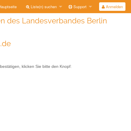
auptseite
Liste(n) suchen
Support
Anmelden
n des Landesverbandes Berlin
i.de
stätigen, klicken Sie bitte den Knopf: