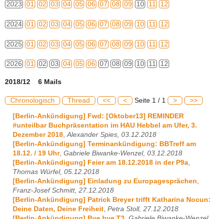
2023
01
02
03
04
05
06
07
08
09
10
11
12
2024
01
02
03
04
05
06
07
08
09
10
11
12
2025
01
02
03
04
05
06
07
08
09
10
11
12
2026
01
02
03
04
05
06
07
08
09
10
11
12
2018/12 6 Mails
Chronologisch
Thread
<<
<
Seite 1 / 1
>
>>
[Berlin-Ankündigung] Fwd: [Oktober13] REMINDER
#unteilbar Buchpräsentation im HAU Hebbel am Ufer, 3.
Dezember 2018
,
Alexander Spies, 03.12.2018
[Berlin-Ankündigung] Terminankündigung: BBTreff am
18.12. / 19 Uhr
,
Gabriele Biwanke-Wenzel, 03.12.2018
[Berlin-Ankündigung] Feier am 18.12.2018 in der P9a
,
Thomas Würfel, 05.12.2018
[Berlin-Ankündigung] Einladung zu Europagesprächen
,
Franz-Josef Schmitt, 27.12.2018
[Berlin-Ankündigung] Patrick Breyer trifft Katharina Nocun:
Deine Daten, Deine Freiheit
,
Petra Stoll, 27.12.2018
[Berlin-Ankündigung] Bye bye T3
,
Gabriele Biwanke-Wenzel,