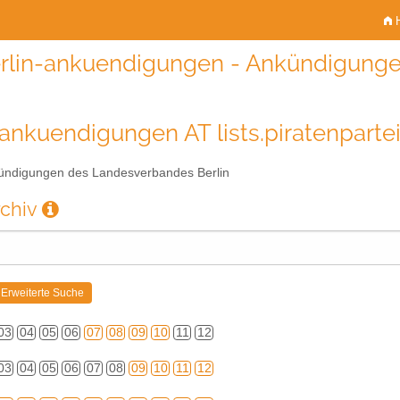
H
rlin-ankuendigungen - Ankündigunge
-ankuendigungen AT lists.piratenparte
ndigungen des Landesverbandes Berlin
rchiv
03
04
05
06
07
08
09
10
11
12
03
04
05
06
07
08
09
10
11
12