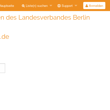
auptseite
Liste(n) suchen
Support
Anmelden
n des Landesverbandes Berlin
i.de