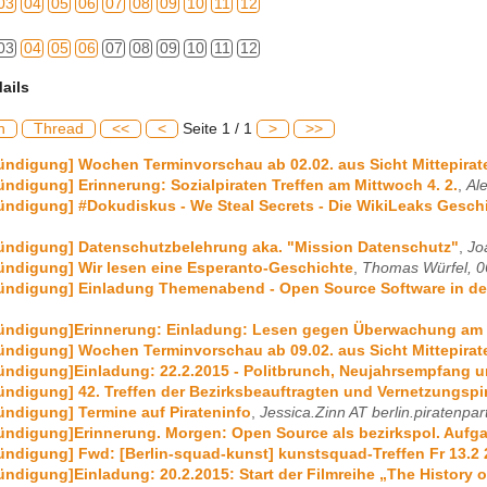
03
04
05
06
07
08
09
10
11
12
03
04
05
06
07
08
09
10
11
12
ails
h
Thread
<<
<
Seite 1 / 1
>
>>
ündigung] Wochen Terminvorschau ab 02.02. aus Sicht Mittepirat
ündigung] Erinnerung: Sozialpiraten Treffen am Mittwoch 4. 2.
,
Al
ündigung] #Dokudiskus - We Steal Secrets - Die WikiLeaks Geschi
kündigung] Datenschutzbelehrung aka. "Mission Datenschutz"
,
Jo
ündigung] Wir lesen eine Esperanto-Geschichte
,
Thomas Würfel, 0
kündigung] Einladung Themenabend - Open Source Software in de
kündigung]Erinnerung: Einladung: Lesen gegen Überwachung am 
ündigung] Wochen Terminvorschau ab 09.02. aus Sicht Mittepirat
ündigung]Einladung: 22.2.2015 - Politbrunch, Neujahrsempfang un
ündigung] 42. Treffen der Bezirksbeauftragten und Vernetzungspir
ündigung] Termine auf Pirateninfo
,
Jessica.Zinn AT berlin.piratenpar
kündigung]Erinnerung. Morgen: Open Source als bezirkspol. Auf
ündigung] Fwd: [Berlin-squad-kunst] kunstsquad-Treffen Fr 13.2
ündigung]Einladung: 20.2.2015: Start der Filmreihe „The History o