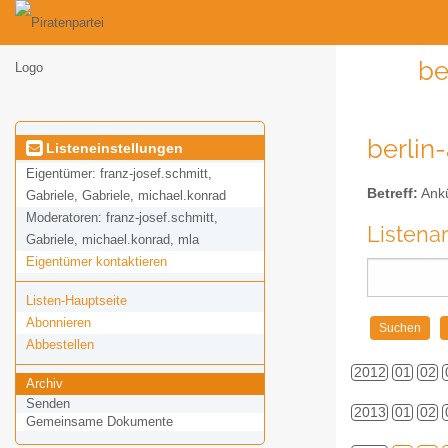
be
berlin
Listeneinstellungen
Eigentümer:
franz-josef.schmitt,
Betreff:
Ankü
Gabriele, Gabriele, michael.konrad
Moderatoren:
franz-josef.schmitt,
Listena
Gabriele, michael.konrad, mla
Eigentümer kontaktieren
Listen-Hauptseite
Abonnieren
Abbestellen
2012
01
02
Archiv
Senden
2013
01
02
Gemeinsame Dokumente