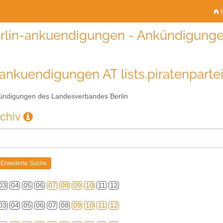
H
rlin-ankuendigungen - Ankündigunge
-ankuendigungen AT lists.piratenparte
ndigungen des Landesverbandes Berlin
rchiv
03
04
05
06
07
08
09
10
11
12
03
04
05
06
07
08
09
10
11
12