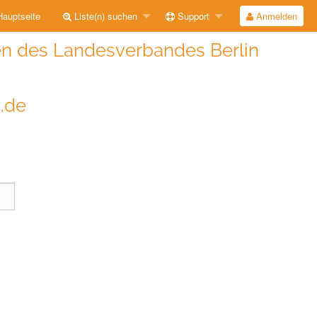
auptseite
Liste(n) suchen
Support
Anmelden
n des Landesverbandes Berlin
i.de