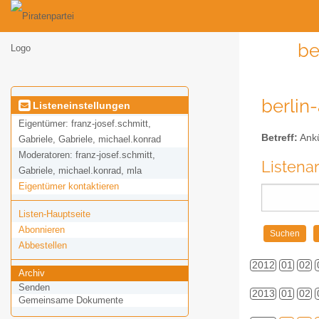
be
berlin
Listeneinstellungen
Eigentümer:
franz-josef.schmitt,
Betreff:
Ankü
Gabriele, Gabriele, michael.konrad
Moderatoren:
franz-josef.schmitt,
Listena
Gabriele, michael.konrad, mla
Eigentümer kontaktieren
Listen-Hauptseite
Abonnieren
Abbestellen
2012
01
02
Archiv
Senden
2013
01
02
Gemeinsame Dokumente