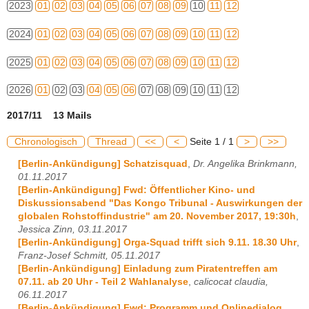
2023
01
02
03
04
05
06
07
08
09
10
11
12
2024
01
02
03
04
05
06
07
08
09
10
11
12
2025
01
02
03
04
05
06
07
08
09
10
11
12
2026
01
02
03
04
05
06
07
08
09
10
11
12
2017/11 13 Mails
Chronologisch
Thread
<<
<
Seite 1 / 1
>
>>
[Berlin-Ankündigung] Schatzisquad
,
Dr. Angelika Brinkmann,
01.11.2017
[Berlin-Ankündigung] Fwd: Öffentlicher Kino- und
Diskussionsabend "Das Kongo Tribunal - Auswirkungen der
globalen Rohstoffindustrie" am 20. November 2017, 19:30h
,
Jessica Zinn, 03.11.2017
[Berlin-Ankündigung] Orga-Squad trifft sich 9.11. 18.30 Uhr
,
Franz-Josef Schmitt, 05.11.2017
[Berlin-Ankündigung] Einladung zum Piratentreffen am
07.11. ab 20 Uhr - Teil 2 Wahlanalyse
,
calicocat claudia,
06.11.2017
[Berlin-Ankündigung] Fwd: Programm und Onlinedialog