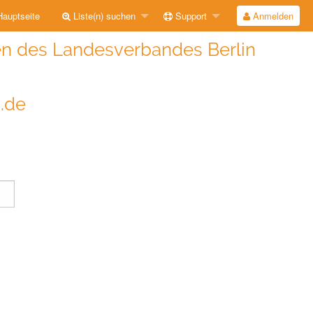
auptseite
Liste(n) suchen
Support
Anmelden
n des Landesverbandes Berlin
i.de