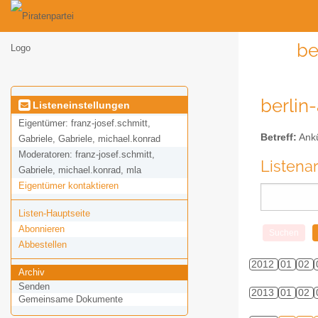
be
berlin
Listeneinstellungen
Eigentümer:
franz-josef.schmitt,
Betreff:
Ankü
Gabriele, Gabriele, michael.konrad
Moderatoren:
franz-josef.schmitt,
Listena
Gabriele, michael.konrad, mla
Eigentümer kontaktieren
Listen-Hauptseite
Abonnieren
Abbestellen
2012
01
02
Archiv
Senden
2013
01
02
Gemeinsame Dokumente