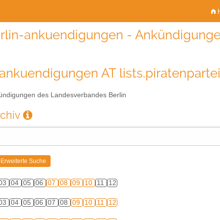
H
rlin-ankuendigungen - Ankündigunge
-ankuendigungen AT lists.piratenparte
ndigungen des Landesverbandes Berlin
rchiv
03
04
05
06
07
08
09
10
11
12
03
04
05
06
07
08
09
10
11
12