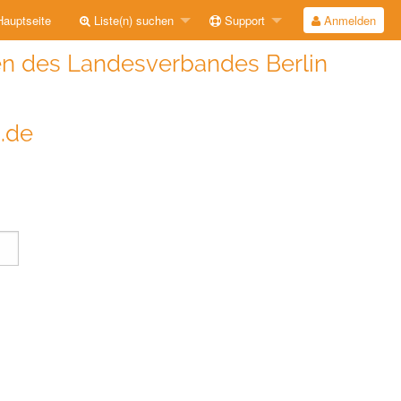
auptseite
Liste(n) suchen
Support
Anmelden
n des Landesverbandes Berlin
i.de