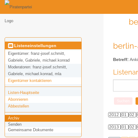
be
berlin
Listeneinstellungen
Eigentümer:
franz-josef.schmitt,
Betreff:
Ankü
Gabriele, Gabriele, michael.konrad
Moderatoren:
franz-josef.schmitt,
Listena
Gabriele, michael.konrad, mla
Eigentümer kontaktieren
Listen-Hauptseite
Abonnieren
Abbestellen
2012
01
02
Archiv
Senden
2013
01
02
Gemeinsame Dokumente