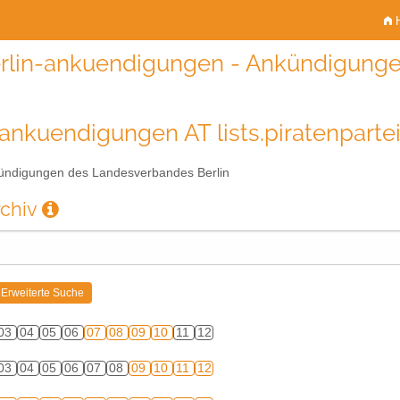
H
rlin-ankuendigungen - Ankündigunge
-ankuendigungen AT lists.piratenparte
ndigungen des Landesverbandes Berlin
rchiv
03
04
05
06
07
08
09
10
11
12
03
04
05
06
07
08
09
10
11
12