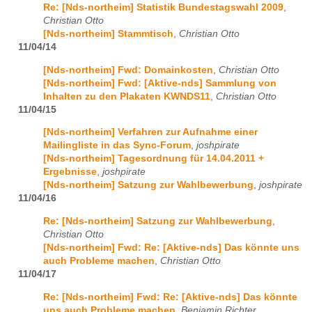
Re: [Nds-northeim] Statistik Bundestagswahl 2009
,
Christian Otto
[Nds-northeim] Stammtisch
,
Christian Otto
11/04/14
[Nds-northeim] Fwd: Domainkosten
,
Christian Otto
[Nds-northeim] Fwd: [Aktive-nds] Sammlung von
Inhalten zu den Plakaten KWNDS11
,
Christian Otto
11/04/15
[Nds-northeim] Verfahren zur Aufnahme einer
Mailingliste in das Sync-Forum
,
joshpirate
[Nds-northeim] Tagesordnung für 14.04.2011 +
Ergebnisse
,
joshpirate
[Nds-northeim] Satzung zur Wahlbewerbung
,
joshpirate
11/04/16
Re: [Nds-northeim] Satzung zur Wahlbewerbung
,
Christian Otto
[Nds-northeim] Fwd: Re: [Aktive-nds] Das könnte uns
auch Probleme machen
,
Christian Otto
11/04/17
Re: [Nds-northeim] Fwd: Re: [Aktive-nds] Das könnte
uns auch Probleme machen
,
Benjamin Richter