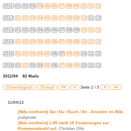
2011
01
02
03
04
05
06
07
08
09
10
11
12
2012
01
02
03
04
05
06
07
08
09
10
11
12
2013
01
02
03
04
05
06
07
08
09
10
11
12
2014
01
02
03
04
05
06
07
08
09
10
11
12
2015
01
02
03
04
05
06
07
08
09
10
11
12
2016
01
02
03
04
05
06
07
08
09
10
11
12
2011/04 82 Mails
Chronologisch
Thread
<<
<
Seite 2 / 3
>
>>
11/04/13
[Nds-northeim] Sie / Du / Euch / Ihr - Anreden im Wiki
,
joshpirate
[Nds-northeim] LJR stellt 15 Forderungen zur
Kommunalwahl auf
,
Christian Otto