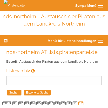
Sympa Menü
nds-northeim - Austausch der Piraten aus
dem Landkreis Northeim
Menü für Listeneinstellungen
nds-northeim AT lists.piratenpartei.de
Betreff:
Austausch der Piraten aus dem Landkreis Northeim
Listenarchiv
2010
01
02
03
04
05
06
07
08
09
10
11
12