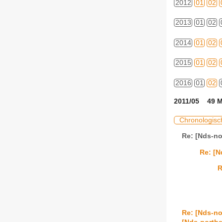
2012
01
02
2013
01
02
2014
01
02
2015
01
02
2016
01
02
2011/05 49 M
Chronologisc
Re: [Nds-no
Re: [N
R
Re: [Nds-no