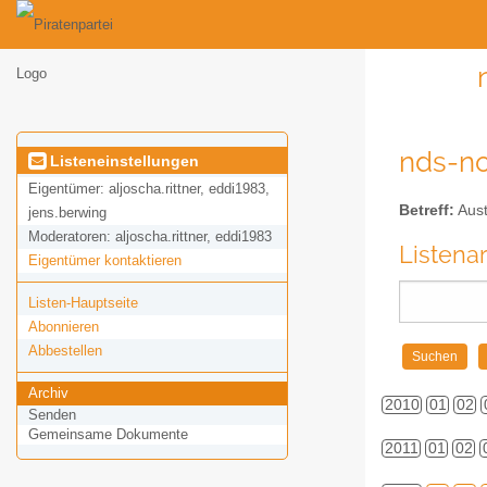
nds-no
Listeneinstellungen
Eigentümer:
aljoscha.rittner, eddi1983,
Betreff:
Aust
jens.berwing
Moderatoren:
aljoscha.rittner, eddi1983
Listena
Eigentümer kontaktieren
Listen-Hauptseite
Abonnieren
Abbestellen
Archiv
2010
01
02
Senden
Gemeinsame Dokumente
2011
01
02