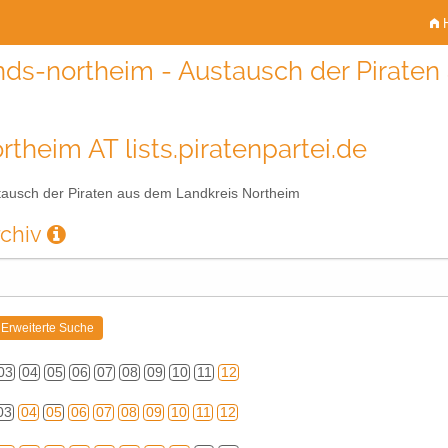
H
nds-northeim - Austausch der Pirate
rtheim AT lists.piratenpartei.de
ausch der Piraten aus dem Landkreis Northeim
rchiv
03
04
05
06
07
08
09
10
11
12
03
04
05
06
07
08
09
10
11
12