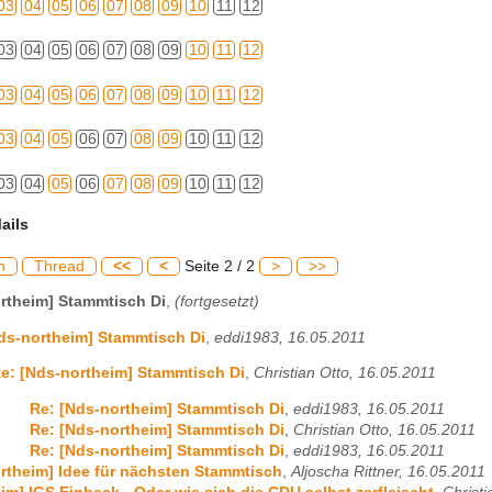
03
04
05
06
07
08
09
10
11
12
03
04
05
06
07
08
09
10
11
12
03
04
05
06
07
08
09
10
11
12
03
04
05
06
07
08
09
10
11
12
03
04
05
06
07
08
09
10
11
12
ails
h
Thread
<<
<
Seite 2 / 2
>
>>
rtheim] Stammtisch Di
,
(fortgesetzt)
ds-northeim] Stammtisch Di
,
eddi1983, 16.05.2011
e: [Nds-northeim] Stammtisch Di
,
Christian Otto, 16.05.2011
Re: [Nds-northeim] Stammtisch Di
,
eddi1983, 16.05.2011
Re: [Nds-northeim] Stammtisch Di
,
Christian Otto, 16.05.2011
Re: [Nds-northeim] Stammtisch Di
,
eddi1983, 16.05.2011
rtheim] Idee für nächsten Stammtisch
,
Aljoscha Rittner, 16.05.2011