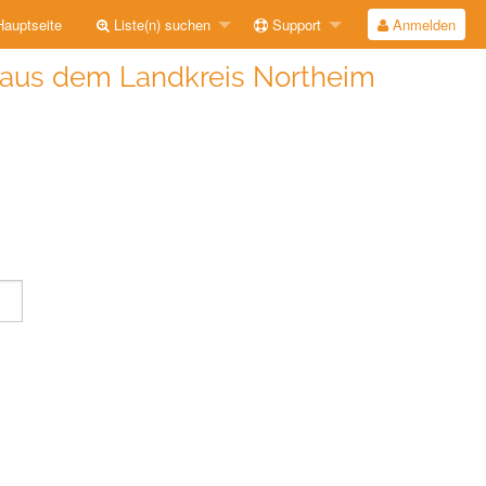
auptseite
Liste(n) suchen
Support
Anmelden
n aus dem Landkreis Northeim