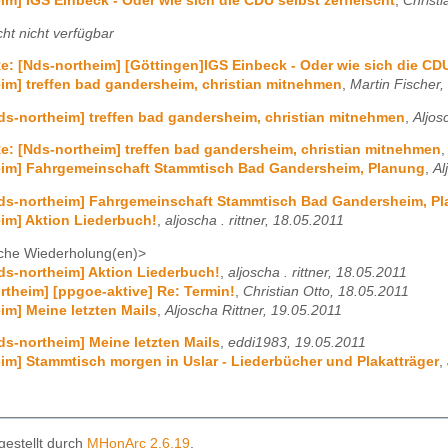
im] IGS Einbeck - Oder wie sich die CDU selbst zerfleischt
,
Christi
ht nicht verfügbar
e: [Nds-northeim] [Göttingen]IGS Einbeck - Oder wie sich die CDU
im] treffen bad gandersheim, christian mitnehmen
,
Martin Fischer,
ds-northeim] treffen bad gandersheim, christian mitnehmen
,
Aljos
e: [Nds-northeim] treffen bad gandersheim, christian mitnehmen
eim] Fahrgemeinschaft Stammtisch Bad Gandersheim, Planung
,
Al
Nds-northeim] Fahrgemeinschaft Stammtisch Bad Gandersheim, P
im] Aktion Liederbuch!
,
aljoscha . rittner, 18.05.2011
che Wiederholung(en)>
ds-northeim] Aktion Liederbuch!
,
aljoscha . rittner, 18.05.2011
rtheim] [ppgoe-aktive] Re: Termin!
,
Christian Otto, 18.05.2011
im] Meine letzten Mails
,
Aljoscha Rittner, 19.05.2011
ds-northeim] Meine letzten Mails
,
eddi1983, 19.05.2011
im] Stammtisch morgen in Uslar - Liederbücher und Plakatträger
,
gestellt durch
MHonArc 2.6.19
.