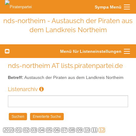
Sympa Menü
nds-northeim - Austausch der Piraten aus
dem Landkreis Northeim
Menü für Listeneinstellungen
nds-northeim AT lists.piratenpartei.de
Betreff:
Austausch der Piraten aus dem Landkreis Northeim
Listenarchiv
2010
01
02
03
04
05
06
07
08
09
10
11
12