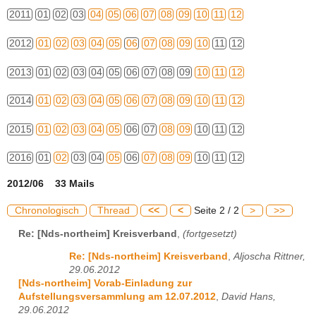
2011
01
02
03
04
05
06
07
08
09
10
11
12
2012
01
02
03
04
05
06
07
08
09
10
11
12
2013
01
02
03
04
05
06
07
08
09
10
11
12
2014
01
02
03
04
05
06
07
08
09
10
11
12
2015
01
02
03
04
05
06
07
08
09
10
11
12
2016
01
02
03
04
05
06
07
08
09
10
11
12
2012/06 33 Mails
Chronologisch
Thread
<<
<
Seite 2 / 2
>
>>
Re: [Nds-northeim] Kreisverband
,
(fortgesetzt)
Re: [Nds-northeim] Kreisverband
,
Aljoscha Rittner,
29.06.2012
[Nds-northeim] Vorab-Einladung zur
Aufstellungsversammlung am 12.07.2012
,
David Hans,
29.06.2012