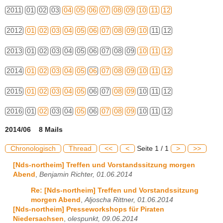
2011
01
02
03
04
05
06
07
08
09
10
11
12
2012
01
02
03
04
05
06
07
08
09
10
11
12
2013
01
02
03
04
05
06
07
08
09
10
11
12
2014
01
02
03
04
05
06
07
08
09
10
11
12
2015
01
02
03
04
05
06
07
08
09
10
11
12
2016
01
02
03
04
05
06
07
08
09
10
11
12
2014/06 8 Mails
Chronologisch
Thread
<<
<
Seite 1 / 1
>
>>
[Nds-northeim] Treffen und Vorstandssitzung morgen
Abend
,
Benjamin Richter, 01.06.2014
Re: [Nds-northeim] Treffen und Vorstandssitzung
morgen Abend
,
Aljoscha Rittner, 01.06.2014
[Nds-northeim] Presseworkshops für Piraten
Niedersachsen
,
olespunkt, 09.06.2014