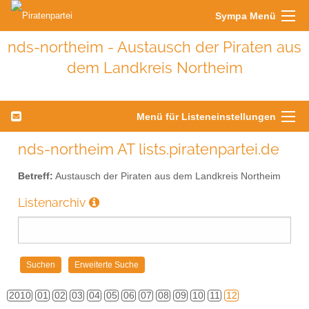
Sympa Menü
nds-northeim - Austausch der Piraten aus
dem Landkreis Northeim
Menü für Listeneinstellungen
nds-northeim AT lists.piratenpartei.de
Betreff:
Austausch der Piraten aus dem Landkreis Northeim
Listenarchiv
2010
01
02
03
04
05
06
07
08
09
10
11
12