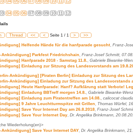
03
04
05
06
07
08
09
10
11
12
03
04
05
06
07
08
09
10
11
12
ails
h
Thread
<<
<
Seite 1 / 1
>
>>
ündigung] Helfende Hände für die hanfparade gesucht
,
Franz-Jose
n-Ankündigung] Parkfest Friedrichshain
,
Franz-Josef Schmitt, 07.0
ündigung] Hanfparade 2018 - Samstag 11.8.
,
Gabriele Biwanke-Wenz
ündigung] Einladung zur Sitzung des Landesvorstands am 19.8.2
erlin-Ankündigung] [Piraten Berlin] Einladung zur Sitzung des L
erlin-Ankündigung] Einladung zur Sitzung des Landesvorstands 
ündigung] Heute Hanfparade: Hanf? Aufklärung statt Verbote! Lega
ündigung] Einladung BBTreff morgen 14.8.
,
Gabriele Biwanke-Wenz
ündigung] Einladung zum Piratentreffen am 14.08.
,
calicocat claud
ündigung] 9 Jahre Leuchtturmspitze mit Grillen
,
Thomas Würfel, 1
ündigung] Save Your Internet Day am 26.8.2018
,
Franz-Josef Schmit
ündigung] Save Your Internet Day
,
Dr. Angelika Brinkmann, 20.08.2
che Wiederholung(en)>
n-Ankündigung] Save Your Internet DAY
,
Dr. Angelika Brinkmann, 21