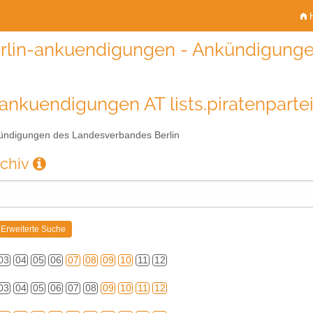
H
rlin-ankuendigungen - Ankündigunge
-ankuendigungen AT lists.piratenparte
ndigungen des Landesverbandes Berlin
rchiv
03
04
05
06
07
08
09
10
11
12
03
04
05
06
07
08
09
10
11
12