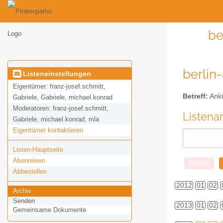
be
berlin
Listeneinstellungen
Eigentümer:
franz-josef.schmitt,
Betreff:
Ankü
Gabriele, Gabriele, michael.konrad
Moderatoren:
franz-josef.schmitt,
Listena
Gabriele, michael.konrad, mla
Eigentümer kontaktieren
Listen-Hauptseite
Abonnieren
Abbestellen
2012
01
02
Archiv
Senden
2013
01
02
Gemeinsame Dokumente