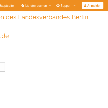
auptseite
Liste(n) suchen
Support
Anmelden
n des Landesverbandes Berlin
i.de