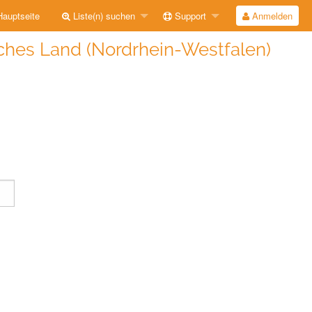
auptseite
Liste(n) suchen
Support
Anmelden
ches Land (Nordrhein-Westfalen)