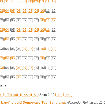
03
04
05
06
07
08
09
10
11
12
03
04
05
06
07
08
09
10
11
12
03
04
05
06
07
08
09
10
11
12
03
04
05
06
07
08
09
10
11
12
03
04
05
06
07
08
09
10
11
12
03
04
05
06
07
08
09
10
11
12
03
04
05
06
07
08
09
10
11
12
03
04
05
06
07
08
09
10
11
12
03
04
05
06
07
08
09
10
11
12
ails
h
Thread
<<
<
Seite 2 / 2
>
>>
s Land] Liquid Democracy Tool Schulung
,
Alexander Reintzsch, 11.