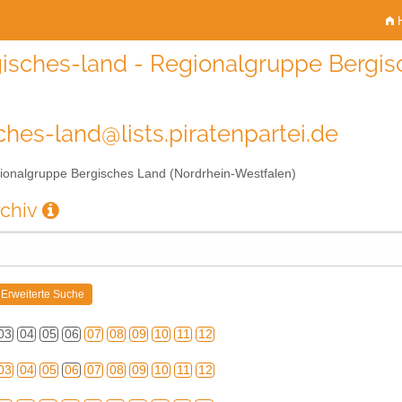
H
isches-land - Regionalgruppe Bergis
ches-land@lists.piratenpartei.de
onalgruppe Bergisches Land (Nordrhein-Westfalen)
rchiv
03
04
05
06
07
08
09
10
11
12
03
04
05
06
07
08
09
10
11
12