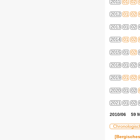
2011
01
02
2012
01
02
2013
01
02
2014
01
02
2015
01
02
2018
01
02
2019
01
02
2020
01
02
2021
01
02
2010/06 59 M
Chronologisc
[Bergische