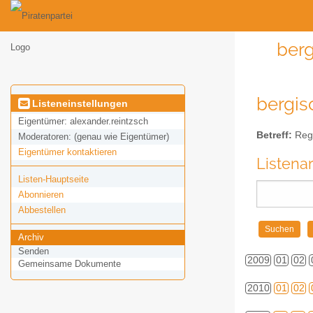
berg
bergis
Listeneinstellungen
Eigentümer:
alexander.reintzsch
Betreff:
Regi
Moderatoren:
(genau wie Eigentümer)
Eigentümer kontaktieren
Listena
Listen-Hauptseite
Abonnieren
Abbestellen
Archiv
Senden
2009
01
02
Gemeinsame Dokumente
2010
01
02