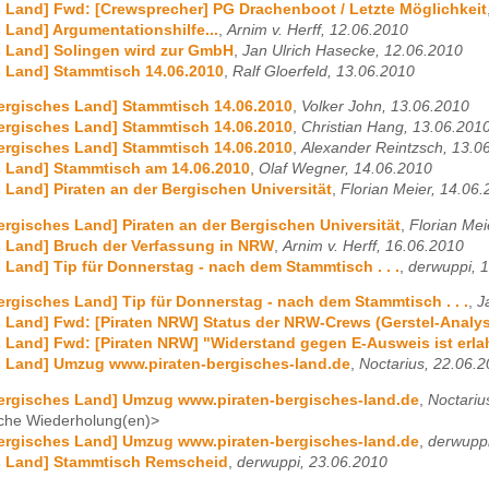
 Land] Fwd: [Crewsprecher] PG Drachenboot / Letzte Möglichkeit
 Land] Argumentationshilfe...
,
Arnim v. Herff, 12.06.2010
s Land] Solingen wird zur GmbH
,
Jan Ulrich Hasecke, 12.06.2010
 Land] Stammtisch 14.06.2010
,
Ralf Gloerfeld, 13.06.2010
ergisches Land] Stammtisch 14.06.2010
,
Volker John, 13.06.2010
ergisches Land] Stammtisch 14.06.2010
,
Christian Hang, 13.06.201
ergisches Land] Stammtisch 14.06.2010
,
Alexander Reintzsch, 13.0
s Land] Stammtisch am 14.06.2010
,
Olaf Wegner, 14.06.2010
 Land] Piraten an der Bergischen Universität
,
Florian Meier, 14.06
ergisches Land] Piraten an der Bergischen Universität
,
Florian Mei
s Land] Bruch der Verfassung in NRW
,
Arnim v. Herff, 16.06.2010
 Land] Tip für Donnerstag - nach dem Stammtisch . . .
,
derwuppi, 
ergisches Land] Tip für Donnerstag - nach dem Stammtisch . . .
,
J
 Land] Fwd: [Piraten NRW] Status der NRW-Crews (Gerstel-Analyse 
 Land] Fwd: [Piraten NRW] "Widerstand gegen E-Ausweis ist erlahm
s Land] Umzug www.piraten-bergisches-land.de
,
Noctarius, 22.06.
ergisches Land] Umzug www.piraten-bergisches-land.de
,
Noctariu
che Wiederholung(en)>
ergisches Land] Umzug www.piraten-bergisches-land.de
,
derwuppi
s Land] Stammtisch Remscheid
,
derwuppi, 23.06.2010