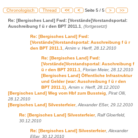
Chronologisch
Thread
<<
<
Seite 5 / 5
>
>>
Re: [Bergisches Land] Fwd: [Vorstände]Vorstandsportal:
Auschreibung f ü r den BPT 2011.1
,
(fortgesetzt)
Re: [Bergisches Land] Fwd:
[Vorstände]Vorstandsportal: Auschreibung f ü r
den BPT 2011.1
,
Arnim v. Herff, 28.12.2010
Re: [Bergisches Land] Fwd:
[Vorstände]Vorstandsportal: Auschreibung f
ü r den BPT 2011.1
,
Florian Meier, 28.12.2010
[Bergisches Land] Öffentliche Infrastruktur
und Gelder (war: Auschreibung f ü r den
BPT 2011.1)
,
Arnim v. Herff, 28.12.2010
[Bergisches Land] Weg vom Hbf zum Bussteig
,
Pirat Olli,
28.12.2010
[Bergisches Land] Silvesterfeier
,
Alexander Eßer, 29.12.2010
Re: [Bergisches Land] Silvesterfeier
,
Ralf Gloerfeld,
30.12.2010
Re: [Bergisches Land] Silvesterfeier
,
Alexander
Eßer, 30.12.2010