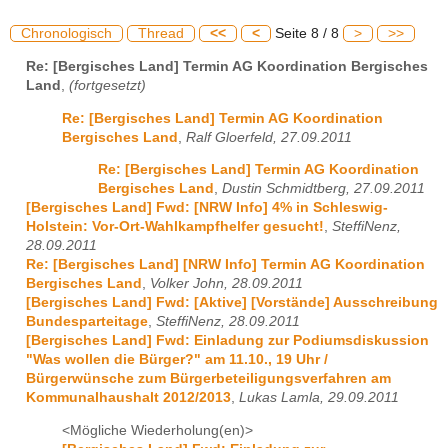
Chronologisch
Thread
<<
<
Seite 8 / 8
>
>>
Re: [Bergisches Land] Termin AG Koordination Bergisches
Land
,
(fortgesetzt)
Re: [Bergisches Land] Termin AG Koordination
Bergisches Land
,
Ralf Gloerfeld, 27.09.2011
Re: [Bergisches Land] Termin AG Koordination
Bergisches Land
,
Dustin Schmidtberg, 27.09.2011
[Bergisches Land] Fwd: [NRW Info] 4% in Schleswig-
Holstein: Vor-Ort-Wahlkampfhelfer gesucht!
,
SteffiNenz,
28.09.2011
Re: [Bergisches Land] [NRW Info] Termin AG Koordination
Bergisches Land
,
Volker John, 28.09.2011
[Bergisches Land] Fwd: [Aktive] [Vorstände] Ausschreibung
Bundesparteitage
,
SteffiNenz, 28.09.2011
[Bergisches Land] Fwd: Einladung zur Podiumsdiskussion
"Was wollen die Bürger?" am 11.10., 19 Uhr /
Bürgerwünsche zum Bürgerbeteiligungsverfahren am
Kommunalhaushalt 2012/2013
,
Lukas Lamla, 29.09.2011
<Mögliche Wiederholung(en)>