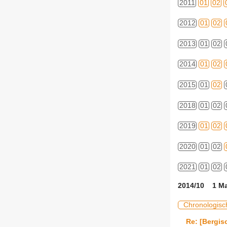
2011
01
02
2012
01
02
2013
01
02
2014
01
02
2015
01
02
2018
01
02
2019
01
02
2020
01
02
2021
01
02
2014/10 1 Ma
Chronologisc
Re: [Bergis