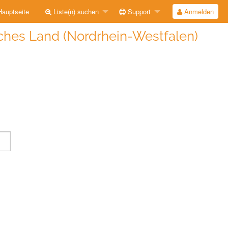
auptseite
Liste(n) suchen
Support
Anmelden
ches Land (Nordrhein-Westfalen)