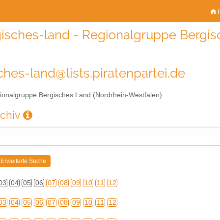
H
isches-land - Regionalgruppe Bergis
ches-land@lists.piratenpartei.de
onalgruppe Bergisches Land (Nordrhein-Westfalen)
rchiv
03
04
05
06
07
08
09
10
11
12
03
04
05
06
07
08
09
10
11
12