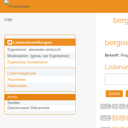
berg
bergis
Listeneinstellungen
Eigentümer:
alexander.reintzsch
Betreff:
Regi
Moderatoren:
(genau wie Eigentümer)
Eigentümer kontaktieren
Listena
Listen-Hauptseite
Abonnieren
Abbestellen
Archiv
Senden
2009
01
02
Gemeinsame Dokumente
2010
01
02