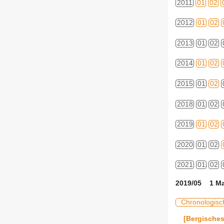
2011
01
02
2012
01
02
2013
01
02
2014
01
02
2015
01
02
2018
01
02
2019
01
02
2020
01
02
2021
01
02
2019/05 1 Ma
Chronologisc
[Bergisches