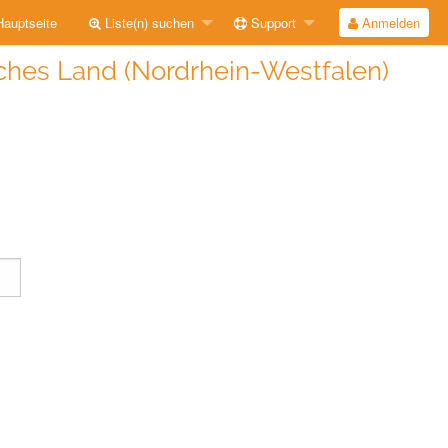
auptseite
Liste(n) suchen
Support
Anmelden
ches Land (Nordrhein-Westfalen)