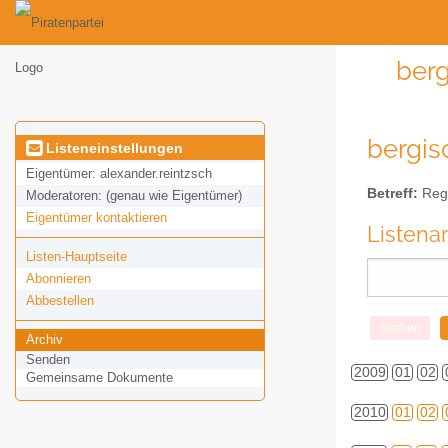
berg
bergis
Listeneinstellungen
Eigentümer:
alexander.reintzsch
Betreff:
Regi
Moderatoren:
(genau wie Eigentümer)
Eigentümer kontaktieren
Listena
Listen-Hauptseite
Abonnieren
Abbestellen
Archiv
Senden
2009
01
02
Gemeinsame Dokumente
2010
01
02