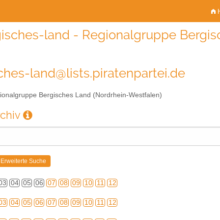
H
isches-land - Regionalgruppe Bergis
ches-land@lists.piratenpartei.de
onalgruppe Bergisches Land (Nordrhein-Westfalen)
rchiv
03
04
05
06
07
08
09
10
11
12
03
04
05
06
07
08
09
10
11
12