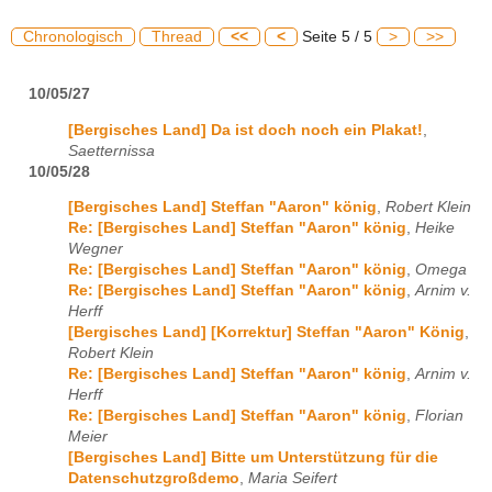
Chronologisch
Thread
<<
<
Seite 5 / 5
>
>>
10/05/27
[Bergisches Land] Da ist doch noch ein Plakat!
,
Saetternissa
10/05/28
[Bergisches Land] Steffan "Aaron" könig
,
Robert Klein
Re: [Bergisches Land] Steffan "Aaron" könig
,
Heike
Wegner
Re: [Bergisches Land] Steffan "Aaron" könig
,
Omega
Re: [Bergisches Land] Steffan "Aaron" könig
,
Arnim v.
Herff
[Bergisches Land] [Korrektur] Steffan "Aaron" König
,
Robert Klein
Re: [Bergisches Land] Steffan "Aaron" könig
,
Arnim v.
Herff
Re: [Bergisches Land] Steffan "Aaron" könig
,
Florian
Meier
[Bergisches Land] Bitte um Unterstützung für die
Datenschutzgroßdemo
,
Maria Seifert