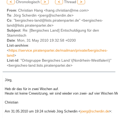
<
Chronologisch
>
<
Thread
>
From
: Christian Hang <hang.christian@me.com>
To
: Jörg Scherdin <joerg@scherdin.de>
Cc
: "bergisches-land@lists.piratenpartei.de" <bergisches-
land@lists.piratenpartei.de>
Subject
: Re: [Bergisches Land] Entschuldigung für den
Stammtisch
Date
: Mon, 31 May 2010 19:32:58 +0200
List-archive
:
<
https://service.piratenpartei.de/mailman/private/bergisches-
land
>
List-id
: "Ortsgruppe Bergisches Land \(Nordrhein-Westfalen\)"
<bergisches-land.lists.piratenpartei.de>
Jörg,
Heb dir das für in zwei Wochen auf.
Heute ist keine Crewsitzung, wir sind wieder von zwei- auf vier Wochen M
Christian
Am 31.05.2010 um 19:24 schrieb Jörg Scherdin <
joerg@scherdin.de
>: