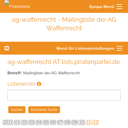
Sympa Menü
ag-waffenrecht - Mailingliste der AG
Waffenrecht
Menü für Listeneinstellungen
ag-waffenrecht AT lists.piratenpartei.de
Betreff:
Mailingliste der AG Waffenrecht
Listenarchiv
2011
01
02
03
04
05
06
07
08
09
10
11
12