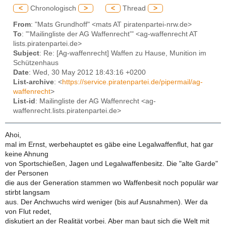
<
Chronologisch
>
<
Thread
>
From
: "Mats Grundhoff" <mats AT piratenpartei-nrw.de>
To
: "'Mailingliste der AG Waffenrecht'" <ag-waffenrecht AT
lists.piratenpartei.de>
Subject
: Re: [Ag-waffenrecht] Waffen zu Hause, Munition im
Schützenhaus
Date
: Wed, 30 May 2012 18:43:16 +0200
List-archive
: <
https://service.piratenpartei.de/pipermail/ag-
waffenrecht
>
List-id
: Mailingliste der AG Waffenrecht <ag-
waffenrecht.lists.piratenpartei.de>
Ahoi,
mal im Ernst, werbehauptet es gäbe eine Legalwaffenflut, hat gar
keine Ahnung
von Sportschießen, Jagen und Legalwaffenbesitz. Die "alte Garde"
der Personen
die aus der Generation stammen wo Waffenbesit noch populär war
stirbt langsam
aus. Der Anchwuchs wird weniger (bis auf Ausnahmen). Wer da
von Flut redet,
diskutiert an der Realität vorbei. Aber man baut sich die Welt mit