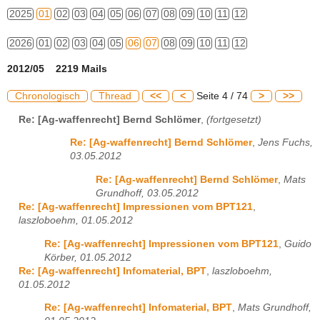
2025
01
02
03
04
05
06
07
08
09
10
11
12
2026
01
02
03
04
05
06
07
08
09
10
11
12
2012/05 2219 Mails
Chronologisch
Thread
<<
<
Seite 4 / 74
>
>>
Re: [Ag-waffenrecht] Bernd Schlömer
,
(fortgesetzt)
Re: [Ag-waffenrecht] Bernd Schlömer
,
Jens Fuchs,
03.05.2012
Re: [Ag-waffenrecht] Bernd Schlömer
,
Mats
Grundhoff, 03.05.2012
Re: [Ag-waffenrecht] Impressionen vom BPT121
,
laszloboehm, 01.05.2012
Re: [Ag-waffenrecht] Impressionen vom BPT121
,
Guido
Körber, 01.05.2012
Re: [Ag-waffenrecht] Infomaterial, BPT
,
laszloboehm,
01.05.2012
Re: [Ag-waffenrecht] Infomaterial, BPT
,
Mats Grundhoff,