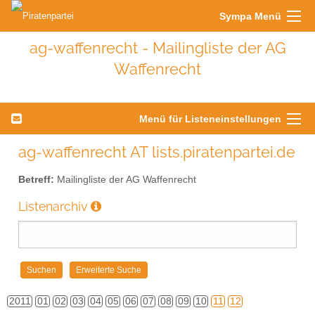
Sympa Menü
ag-waffenrecht - Mailingliste der AG
Waffenrecht
Menü für Listeneinstellungen
ag-waffenrecht AT lists.piratenpartei.de
Betreff:
Mailingliste der AG Waffenrecht
Listenarchiv
2011
01
02
03
04
05
06
07
08
09
10
11
12