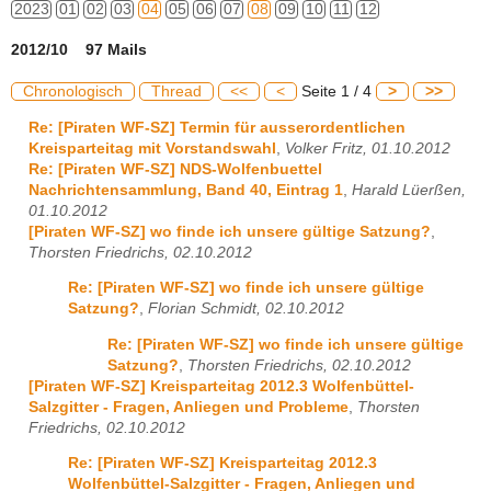
2023
01
02
03
04
05
06
07
08
09
10
11
12
2012/10 97 Mails
Chronologisch
Thread
<<
<
Seite 1 / 4
>
>>
Re: [Piraten WF-SZ] Termin für ausserordentlichen
Kreisparteitag mit Vorstandswahl
,
Volker Fritz, 01.10.2012
Re: [Piraten WF-SZ] NDS-Wolfenbuettel
Nachrichtensammlung, Band 40, Eintrag 1
,
Harald Lüerßen,
01.10.2012
[Piraten WF-SZ] wo finde ich unsere gültige Satzung?
,
Thorsten Friedrichs, 02.10.2012
Re: [Piraten WF-SZ] wo finde ich unsere gültige
Satzung?
,
Florian Schmidt, 02.10.2012
Re: [Piraten WF-SZ] wo finde ich unsere gültige
Satzung?
,
Thorsten Friedrichs, 02.10.2012
[Piraten WF-SZ] Kreisparteitag 2012.3 Wolfenbüttel-
Salzgitter - Fragen, Anliegen und Probleme
,
Thorsten
Friedrichs, 02.10.2012
Re: [Piraten WF-SZ] Kreisparteitag 2012.3
Wolfenbüttel-Salzgitter - Fragen, Anliegen und