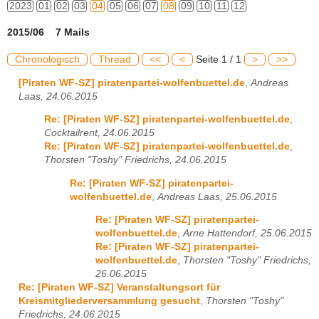
2023
01
02
03
04
05
06
07
08
09
10
11
12
2015/06 7 Mails
Chronologisch
Thread
<<
<
Seite 1 / 1
>
>>
[Piraten WF-SZ] piratenpartei-wolfenbuettel.de
,
Andreas
Laas, 24.06.2015
Re: [Piraten WF-SZ] piratenpartei-wolfenbuettel.de
,
Cocktailrent, 24.06.2015
Re: [Piraten WF-SZ] piratenpartei-wolfenbuettel.de
,
Thorsten "Toshy" Friedrichs, 24.06.2015
Re: [Piraten WF-SZ] piratenpartei-
wolfenbuettel.de
,
Andreas Laas, 25.06.2015
Re: [Piraten WF-SZ] piratenpartei-
wolfenbuettel.de
,
Arne Hattendorf, 25.06.2015
Re: [Piraten WF-SZ] piratenpartei-
wolfenbuettel.de
,
Thorsten "Toshy" Friedrichs,
26.06.2015
Re: [Piraten WF-SZ] Veranstaltungsort für
Kreismitgliederversammlung gesucht
,
Thorsten "Toshy"
Friedrichs, 24.06.2015