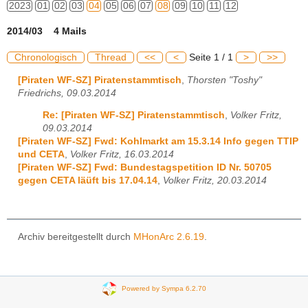
2023
01
02
03
04
05
06
07
08
09
10
11
12
2014/03 4 Mails
Chronologisch
Thread
<<
<
Seite 1 / 1
>
>>
[Piraten WF-SZ] Piratenstammtisch
,
Thorsten "Toshy"
Friedrichs, 09.03.2014
Re: [Piraten WF-SZ] Piratenstammtisch
,
Volker Fritz,
09.03.2014
[Piraten WF-SZ] Fwd: Kohlmarkt am 15.3.14 Info gegen TTIP
und CETA
,
Volker Fritz, 16.03.2014
[Piraten WF-SZ] Fwd: Bundestagspetition ID Nr. 50705
gegen CETA läüft bis 17.04.14
,
Volker Fritz, 20.03.2014
Archiv bereitgestellt durch
MHonArc 2.6.19
.
Powered by Sympa 6.2.70