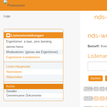
nds-
nds-wo
Listeneinstellungen
Eigentümer:
a.laas, jens.berwing,
Betreff:
Krei
werner.heise
Moderatoren:
(genau wie Eigentümer)
Listena
Eigentümer kontaktieren
Listen-Hauptseite
Abonnieren
Abbestellen
Archiv
2009
01
02
Senden
Gemeinsame Dokumente
2010
01
02