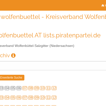
H
wolfenbuettel - Kreisverband Wolfenb
lfenbuettel AT lists.piratenpartei.de
sverband Wolfenbüttel-Salzgitter (Niedersachsen)
rchiv
03
04
05
06
07
08
09
10
11
12
03
04
05
06
07
08
09
10
11
12