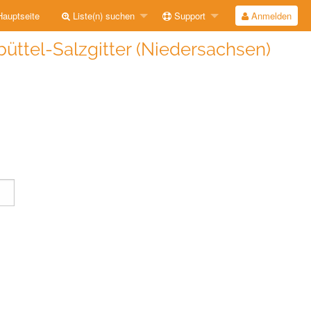
auptseite
Liste(n) suchen
Support
Anmelden
üttel-Salzgitter (Niedersachsen)