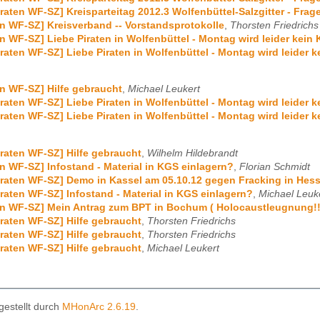
iraten WF-SZ] Kreisparteitag 2012.3 Wolfenbüttel-Salzgitter - Fra
en WF-SZ] Kreisverband -- Vorstandsprotokolle
,
Thorsten Friedrichs
en WF-SZ] Liebe Piraten in Wolfenbüttel - Montag wird leider kein 
iraten WF-SZ] Liebe Piraten in Wolfenbüttel - Montag wird leider k
en WF-SZ] Hilfe gebraucht
,
Michael Leukert
iraten WF-SZ] Liebe Piraten in Wolfenbüttel - Montag wird leider k
iraten WF-SZ] Liebe Piraten in Wolfenbüttel - Montag wird leider k
iraten WF-SZ] Hilfe gebraucht
,
Wilhelm Hildebrandt
en WF-SZ] Infostand - Material in KGS einlagern?
,
Florian Schmidt
iraten WF-SZ] Demo in Kassel am 05.10.12 gegen Fracking in Hess
iraten WF-SZ] Infostand - Material in KGS einlagern?
,
Michael Leuk
en WF-SZ] Mein Antrag zum BPT in Bochum ( Holocaustleugnung!!
iraten WF-SZ] Hilfe gebraucht
,
Thorsten Friedrichs
iraten WF-SZ] Hilfe gebraucht
,
Thorsten Friedrichs
iraten WF-SZ] Hilfe gebraucht
,
Michael Leukert
gestellt durch
MHonArc 2.6.19
.