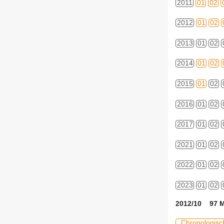
2011
01
02
2012
01
02
2013
01
02
2014
01
02
2015
01
02
2016
01
02
2017
01
02
2021
01
02
2022
01
02
2023
01
02
2012/10 97 M
Chronologisc