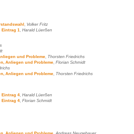
orstandswahl
,
Volker Fritz
 Eintrag 1
,
Harald Lüerßen
s
dt
 Anliegen und Probleme
,
Thorsten Friedrichs
gen, Anliegen und Probleme
,
Florian Schmidt
drichs
gen, Anliegen und Probleme
,
Thorsten Friedrichs
 Eintrag 4
,
Harald Lüerßen
 Eintrag 4
,
Florian Schmidt
gen, Anliegen und Probleme
,
Andreas Neugebauer