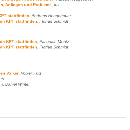
gen, Anliegen und Probleme
,
tux-
KPT stattfinden
,
Andreas Neugebauer
ein KPT stattfinden
,
Florian Schmidt
ein KPT stattfinden
,
Pasquale Moritz
ein KPT stattfinden
,
Florian Schmidt
en Volker
,
Volker Fritz
ert
 )
,
Daniel Winter