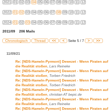
2021
01
02
03
04
05
06
07
08
09
10
11
12
2022
01
02
03
04
05
06
07
08
09
10
11
12
2024
01
02
03
04
05
06
07
08
09
10
11
12
2011/09 206 Mails
Chronologisch
Thread
<<
<
Seite 5 / 7
>
>>
11/09/21
Re: [NDS-Hameln-Pyrmont] Dewezet - Wenn Piraten auf
die Realität stoßen
,
Lars Reineke
Re: [NDS-Hameln-Pyrmont] Dewezet - Wenn Piraten auf
die Realität stoßen
,
Torben Friedrich
Re: [NDS-Hameln-Pyrmont] Dewezet - Wenn Piraten auf
die Realität stoßen
,
Torben Friedrich
Re: [NDS-Hameln-Pyrmont] Dewezet - Wenn Piraten auf
die Realität stoßen
,
christian AT bepic.de
Re: [NDS-Hameln-Pyrmont] Dewezet - Wenn Piraten auf
die Realität stoßen
,
Lars Reineke
Re: [NDS-Hameln-Pyrmont] Dewezet - Wenn Piraten auf