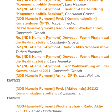
"Kommunalpolitik-Seminar"
,
Lars Reineke
Re: [NDS-Hameln-Pyrmont] Friedrich-Ebert-Stiftung
"Kommunalpolitik-Seminar"
,
Constantin Grosch
[NDS-Hameln-Pyrmont] Fwd: [Kommunalpolitik]
Konstenloser ÖPNV
,
Torben Friedrich
[NDS-Hameln-Pyrmont] Radio - Aktiv Wochenshow
,
Constantin Grosch
Re: [NDS-Hameln-Pyrmont] Dewezet - Wenn Piraten auf
die Realität stoßen
,
Constantin Grosch
Re: [NDS-Hameln-Pyrmont] Radio - Aktiv Wochenshow
,
Torben Friedrich
Re: [NDS-Hameln-Pyrmont] Dewezet - Wenn Piraten auf
die Realität stoßen
,
Lars Reineke
Re: [NDS-Hameln-Pyrmont] Fwd: Wahlwerbung anl. der
Kommunalwahl 2011
,
Constantin Grosch
[NDS-Hameln-Pyrmont] Artikel ÖPNV
,
Lars Reineke
11/09/22
[NDS-Hameln-Pyrmont] Fwd: [Aktive-nds] 2011/2
Kommunikationstreffen
,
Till Zimmermann
11/09/23
[NDS-Hameln-Pyrmont] Wochenschau - Radio Aktiv
22.9.11
,
Fabian Hundertmark