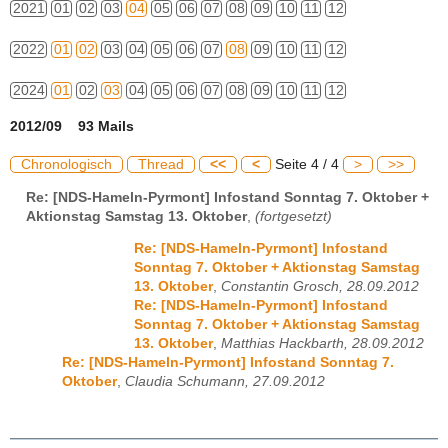
2021
01
02
03
04
05
06
07
08
09
10
11
12
2022
01
02
03
04
05
06
07
08
09
10
11
12
2024
01
02
03
04
05
06
07
08
09
10
11
12
2012/09 93 Mails
Chronologisch
Thread
<<
<
Seite 4 / 4
>
>>
Re: [NDS-Hameln-Pyrmont] Infostand Sonntag 7. Oktober +
Aktionstag Samstag 13. Oktober
,
(fortgesetzt)
Re: [NDS-Hameln-Pyrmont] Infostand
Sonntag 7. Oktober + Aktionstag Samstag
13. Oktober
,
Constantin Grosch, 28.09.2012
Re: [NDS-Hameln-Pyrmont] Infostand
Sonntag 7. Oktober + Aktionstag Samstag
13. Oktober
,
Matthias Hackbarth, 28.09.2012
Re: [NDS-Hameln-Pyrmont] Infostand Sonntag 7.
Oktober
,
Claudia Schumann, 27.09.2012