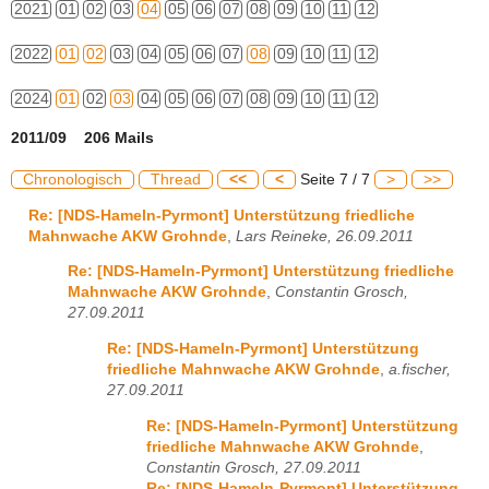
2021
01
02
03
04
05
06
07
08
09
10
11
12
2022
01
02
03
04
05
06
07
08
09
10
11
12
2024
01
02
03
04
05
06
07
08
09
10
11
12
2011/09 206 Mails
Chronologisch
Thread
<<
<
Seite 7 / 7
>
>>
Re: [NDS-Hameln-Pyrmont] Unterstützung friedliche
Mahnwache AKW Grohnde
,
Lars Reineke, 26.09.2011
Re: [NDS-Hameln-Pyrmont] Unterstützung friedliche
Mahnwache AKW Grohnde
,
Constantin Grosch,
27.09.2011
Re: [NDS-Hameln-Pyrmont] Unterstützung
friedliche Mahnwache AKW Grohnde
,
a.fischer,
27.09.2011
Re: [NDS-Hameln-Pyrmont] Unterstützung
friedliche Mahnwache AKW Grohnde
,
Constantin Grosch, 27.09.2011
Re: [NDS-Hameln-Pyrmont] Unterstützung