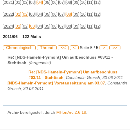
2021
01
02
03
04
05
06
07
08
09
10
11
12
2022
01
02
03
04
05
06
07
08
09
10
11
12
2024
01
02
03
04
05
06
07
08
09
10
11
12
2011/06 122 Mails
Chronologisch
Thread
<<
<
Seite 5 / 5
>
>>
Re: [NDS-Hameln-Pyrmont] Umlaufbeschluss #03/11 -
Stehtisch
,
(fortgesetzt)
Re: [NDS-Hameln-Pyrmont] Umlaufbeschluss
#03/11 - Stehtisch
,
Constantin Grosch, 30.06.2011
[NDS-Hameln-Pyrmont] Vorstanssitzung am 03.07
,
Constantin
Grosch, 30.06.2011
Archiv bereitgestellt durch
MHonArc 2.6.19
.