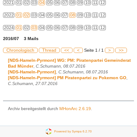
2021
01
02
03
04
05
06
07
08
09
10
11
12
2022
01
02
03
04
05
06
07
08
09
10
11
12
2024
01
02
03
04
05
06
07
08
09
10
11
12
2016/07 3 Mails
Chronologisch
Thread
<<
<
Seite 1 / 1
>
>>
[NDS-Hameln-Pyrmont] WG: PM: Piratenpartei Gemeinderat
Bad Münder
,
C.Schumann, 08.07.2016
[NDS-Hameln-Pyrmont]
,
C.Schumann, 08.07.2016
[NDS-Hameln-Pyrmont] PM Piratenpartei zu Pokemon GO
,
C.Schumann, 27.07.2016
Archiv bereitgestellt durch
MHonArc 2.6.19
.
Powered by Sympa 6.2.70