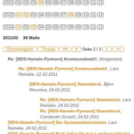
2021
01
02
03
04
05
06
07
08
09
10
11
12
2022
01
02
03
04
05
06
07
08
09
10
11
12
2024
01
02
03
04
05
06
07
08
09
10
11
12
2011/02 38 Mails
Chronologisch
Thread
<<
<
Seite 2 / 2
>
>>
Re: [NDS-Hameln-Pyrmont] Kommunalwahl!
,
(fortgesetzt)
Re: [NDS-Hameln-Pyrmont] Kommunalwahl!
,
Lars
Reineke, 22.02.2011
[NDS-Hameln-Pyrmont] Stammtisch
,
Björn
Wosnitza, 24.02.2011
Re: [NDS-Hameln-Pyrmont] Stammtisch
,
Lars
Reineke, 24.02.2011
Re: [NDS-Hameln-Pyrmont] Stammtisch
,
Constantin Grosch, 24.02.2011
[NDS-Hameln-Pyrmont] Der Systemadministrator
,
Lars
Reineke, 24.02.2011
[NDS-Hameln-Pyrmont] Fwd: Infos für den Landeswahlleiter
,