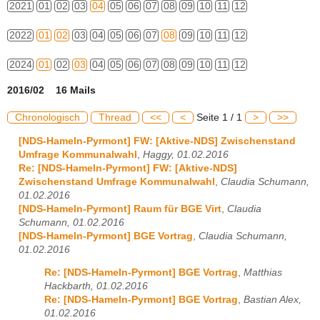
2021
01
02
03
04
05
06
07
08
09
10
11
12
2022
01
02
03
04
05
06
07
08
09
10
11
12
2024
01
02
03
04
05
06
07
08
09
10
11
12
2016/02 16 Mails
Chronologisch
Thread
<<
<
Seite 1 / 1
>
>>
[NDS-Hameln-Pyrmont] FW: [Aktive-NDS] Zwischenstand
Umfrage Kommunalwahl
,
Haggy, 01.02.2016
Re: [NDS-Hameln-Pyrmont] FW: [Aktive-NDS]
Zwischenstand Umfrage Kommunalwahl
,
Claudia Schumann,
01.02.2016
[NDS-Hameln-Pyrmont] Raum für BGE Virt
,
Claudia
Schumann, 01.02.2016
[NDS-Hameln-Pyrmont] BGE Vortrag
,
Claudia Schumann,
01.02.2016
Re: [NDS-Hameln-Pyrmont] BGE Vortrag
,
Matthias
Hackbarth, 01.02.2016
Re: [NDS-Hameln-Pyrmont] BGE Vortrag
,
Bastian Alex,
01.02.2016