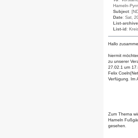
Hameln-Pyrmo
Subject
: [N
Date
: Sat, 
List-archive
List-id
: Kre
Hallo zusamme
hiermit möchte
zu unserer Ver
27.02.1 um 17.
Felix Coeln(Ne
Verfügung. Im A
Zum Thema wird
Hameln Fußgäng
gesehen.