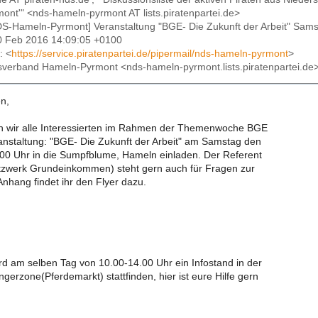
nt'" <nds-hameln-pyrmont AT lists.piratenpartei.de>
DS-Hameln-Pyrmont] Veranstaltung "BGE- Die Zukunft der Arbeit" Sam
20 Feb 2016 14:09:05 +0100
: <
https://service.piratenpartei.de/pipermail/nds-hameln-pyrmont
>
isverband Hameln-Pyrmont <nds-hameln-pyrmont.lists.piratenpartei.de
n,
n wir alle Interessierten im Rahmen der Themenwoche BGE
anstaltung: "BGE- Die Zukunft der Arbeit" am Samstag den
00 Uhr in die Sumpfblume, Hameln einladen. Der Referent
tzwerk Grundeinkommen) steht gern auch für Fragen zur
nhang findet ihr den Flyer dazu.
 am selben Tag von 10.00-14.00 Uhr ein Infostand in der
erzone(Pferdemarkt) stattfinden, hier ist eure Hilfe gern