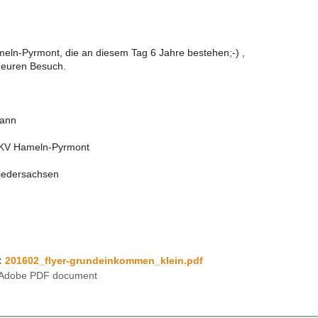
meln-Pyrmont, die an diesem Tag 6 Jahre bestehen;-) ,
f euren Besuch.
mann
e KV Hameln-Pyrmont
Niedersachsen
:
201602_flyer-grundeinkommen_klein.pdf
Adobe PDF document