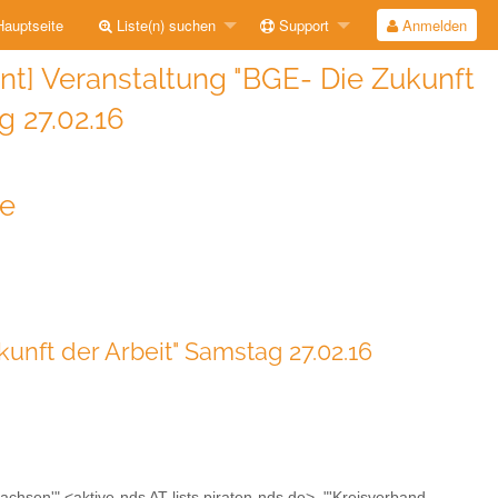
auptseite
Liste(n) suchen
Support
Anmelden
] Veranstaltung "BGE- Die Zukunft
g 27.02.16
de
nft der Arbeit" Samstag 27.02.16
sachsen'" <aktive-nds AT lists.piraten-nds.de>, "'Kreisverband