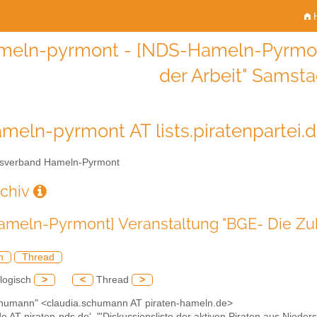
H
meln-pyrmont - [NDS-Hameln-Pyrmont
der Arbeit" Samsta
meln-pyrmont AT lists.piratenpartei.
sverband Hameln-Pyrmont
rchiv
meln-Pyrmont] Veranstaltung "BGE- Die Zuku
h
Thread
logisch
>
<
Thread
>
chumann" <claudia.schumann AT piraten-hameln.de>
de AT piraten-nds.de', "'Diskussionsliste der aktiven Piraten aus Nieder