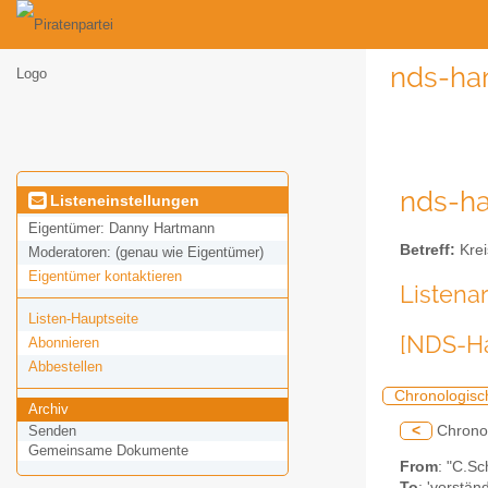
nds-ha
nds-ha
Listeneinstellungen
Eigentümer:
Danny Hartmann
Betreff:
Krei
Moderatoren:
(genau wie Eigentümer)
Eigentümer kontaktieren
Listena
Listen-Hauptseite
[NDS-Ha
Abonnieren
Abbestellen
Chronologisc
Archiv
<
Chrono
Senden
Gemeinsame Dokumente
From
: "C.S
To
: 'vorstän