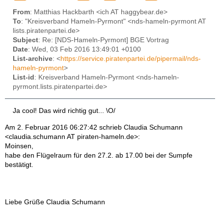
From
: Matthias Hackbarth <ich AT haggybear.de>
To
: "Kreisverband Hameln-Pyrmont" <nds-hameln-pyrmont AT
lists.piratenpartei.de>
Subject
: Re: [NDS-Hameln-Pyrmont] BGE Vortrag
Date
: Wed, 03 Feb 2016 13:49:01 +0100
List-archive
: <
https://service.piratenpartei.de/pipermail/nds-
hameln-pyrmont
>
List-id
: Kreisverband Hameln-Pyrmont <nds-hameln-
pyrmont.lists.piratenpartei.de>
Ja cool! Das wird richtig gut... \O/
Am 2. Februar 2016 06:27:42 schrieb Claudia Schumann
<claudia.schumann AT piraten-hameln.de>:
Moinsen,
habe den Flügelraum für den 27.2. ab 17.00 bei der Sumpfe
bestätigt.
Liebe Grüße Claudia Schumann