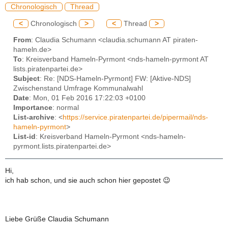
Chronologisch
Thread
<
Chronologisch
>
<
Thread
>
From
: Claudia Schumann <claudia.schumann AT piraten-
hameln.de>
To
: Kreisverband Hameln-Pyrmont <nds-hameln-pyrmont AT
lists.piratenpartei.de>
Subject
: Re: [NDS-Hameln-Pyrmont] FW: [Aktive-NDS]
Zwischenstand Umfrage Kommunalwahl
Date
: Mon, 01 Feb 2016 17:22:03 +0100
Importance
: normal
List-archive
: <
https://service.piratenpartei.de/pipermail/nds-
hameln-pyrmont
>
List-id
: Kreisverband Hameln-Pyrmont <nds-hameln-
pyrmont.lists.piratenpartei.de>
Hi,
ich hab schon, und sie auch schon hier gepostet 😉
Liebe Grüße Claudia Schumann