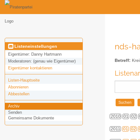
nds-ha
Listeneinstellungen
Eigentümer:
Danny Hartmann
Betreff:
Krei
Moderatoren:
(genau wie Eigentümer)
Eigentümer kontaktieren
Listena
Listen-Hauptseite
Abonnieren
Abbestellen
Archiv
Senden
2010
01
02
Gemeinsame Dokumente
2011
01
02