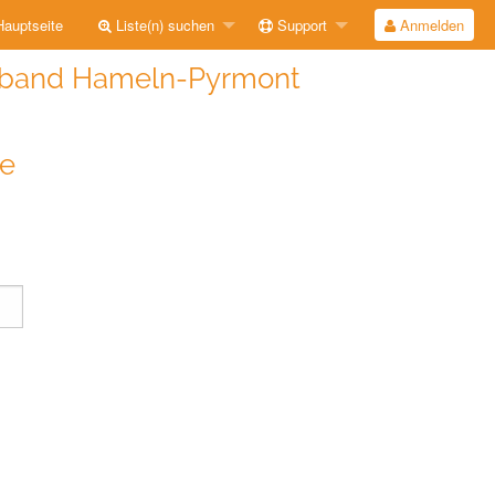
auptseite
Liste(n) suchen
Support
Anmelden
rband Hameln-Pyrmont
de