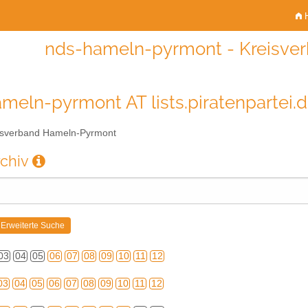
H
nds-hameln-pyrmont - Kreisve
meln-pyrmont AT lists.piratenpartei.
sverband Hameln-Pyrmont
rchiv
03
04
05
06
07
08
09
10
11
12
03
04
05
06
07
08
09
10
11
12