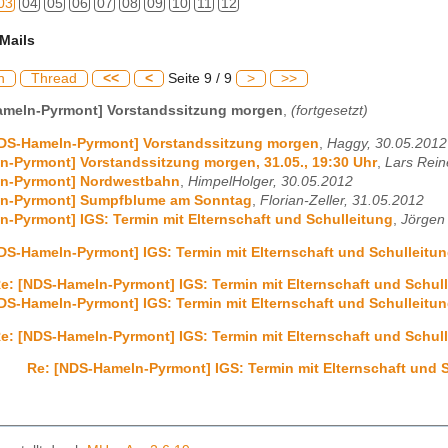
03
04
05
06
07
08
09
10
11
12
Mails
h
Thread
<<
<
Seite 9 / 9
>
>>
ameln-Pyrmont] Vorstandssitzung morgen
,
(fortgesetzt)
NDS-Hameln-Pyrmont] Vorstandssitzung morgen
,
Haggy, 30.05.2012
-Pyrmont] Vorstandssitzung morgen, 31.05., 19:30 Uhr
,
Lars Rein
n-Pyrmont] Nordwestbahn
,
HimpelHolger, 30.05.2012
n-Pyrmont] Sumpfblume am Sonntag
,
Florian-Zeller, 31.05.2012
-Pyrmont] IGS: Termin mit Elternschaft und Schulleitung
,
Jörgen
DS-Hameln-Pyrmont] IGS: Termin mit Elternschaft und Schulleitu
e: [NDS-Hameln-Pyrmont] IGS: Termin mit Elternschaft und Schul
DS-Hameln-Pyrmont] IGS: Termin mit Elternschaft und Schulleitu
e: [NDS-Hameln-Pyrmont] IGS: Termin mit Elternschaft und Schul
Re: [NDS-Hameln-Pyrmont] IGS: Termin mit Elternschaft und 