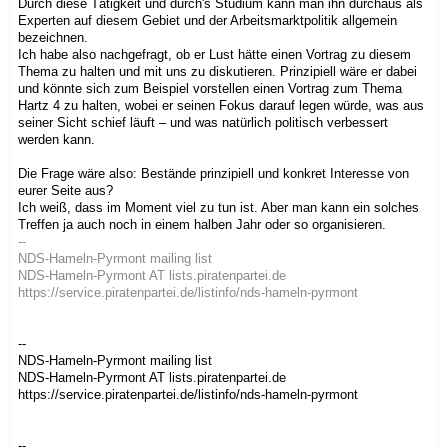
Durch diese Tätigkeit und durch's Studium kann man ihn durchaus als
Experten auf diesem Gebiet und der Arbeitsmarktpolitik allgemein
bezeichnen.
Ich habe also nachgefragt, ob er Lust hätte einen Vortrag zu diesem
Thema zu halten und mit uns zu diskutieren. Prinzipiell wäre er dabei
und könnte sich zum Beispiel vorstellen einen Vortrag zum Thema
Hartz 4 zu halten, wobei er seinen Fokus darauf legen würde, was aus
seiner Sicht schief läuft – und was natürlich politisch verbessert
werden kann.
Die Frage wäre also: Bestände prinzipiell und konkret Interesse von
eurer Seite aus?
Ich weiß, dass im Moment viel zu tun ist. Aber man kann ein solches
Treffen ja auch noch in einem halben Jahr oder so organisieren.
--
NDS-Hameln-Pyrmont mailing list
NDS-Hameln-Pyrmont AT lists.piratenpartei.de
https://service.piratenpartei.de/listinfo/nds-hameln-pyrmont
--
NDS-Hameln-Pyrmont mailing list
NDS-Hameln-Pyrmont AT lists.piratenpartei.de
https://service.piratenpartei.de/listinfo/nds-hameln-pyrmont
--