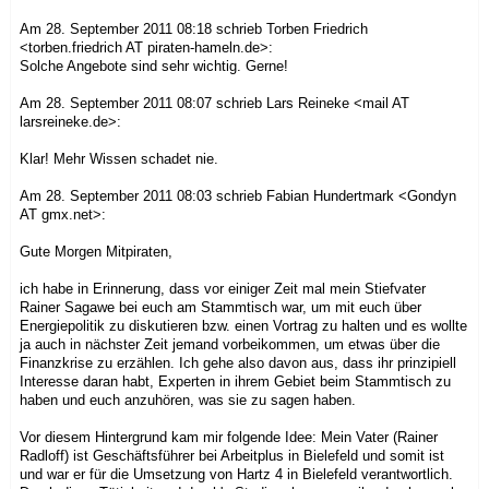
Am 28. September 2011 08:18 schrieb Torben Friedrich
<torben.friedrich AT piraten-hameln.de>
:
Solche Angebote sind sehr wichtig. Gerne!
Am 28. September 2011 08:07 schrieb Lars Reineke
<mail AT
larsreineke.de>
:
Klar! Mehr Wissen schadet nie.
Am 28. September 2011 08:03 schrieb Fabian Hundertmark
<Gondyn
AT gmx.net>
:
Gute Morgen Mitpiraten,
ich habe in Erinnerung, dass vor einiger Zeit mal mein Stiefvater
Rainer Sagawe bei euch am Stammtisch war, um mit euch über
Energiepolitik zu diskutieren bzw. einen Vortrag zu halten und es wollte
ja auch in nächster Zeit jemand vorbeikommen, um etwas über die
Finanzkrise zu erzählen. Ich gehe also davon aus, dass ihr prinzipiell
Interesse daran habt, Experten in ihrem Gebiet beim Stammtisch zu
haben und euch anzuhören, was sie zu sagen haben.
Vor diesem Hintergrund kam mir folgende Idee: Mein Vater (Rainer
Radloff) ist Geschäftsführer bei Arbeitplus in Bielefeld und somit ist
und war er für die Umsetzung von Hartz 4 in Bielefeld verantwortlich.