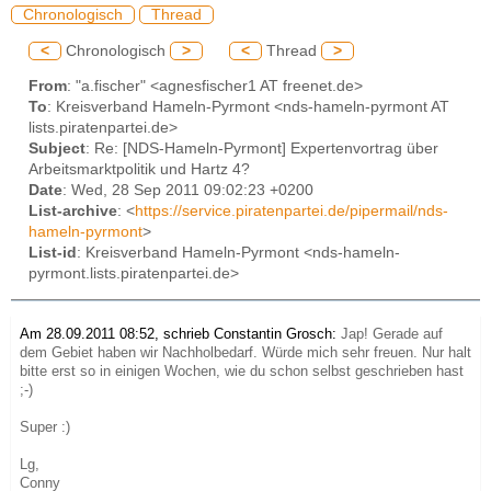
Chronologisch
Thread
<
Chronologisch
>
<
Thread
>
From
: "a.fischer" <agnesfischer1 AT freenet.de>
To
: Kreisverband Hameln-Pyrmont <nds-hameln-pyrmont AT
lists.piratenpartei.de>
Subject
: Re: [NDS-Hameln-Pyrmont] Expertenvortrag über
Arbeitsmarktpolitik und Hartz 4?
Date
: Wed, 28 Sep 2011 09:02:23 +0200
List-archive
: <
https://service.piratenpartei.de/pipermail/nds-
hameln-pyrmont
>
List-id
: Kreisverband Hameln-Pyrmont <nds-hameln-
pyrmont.lists.piratenpartei.de>
Am 28.09.2011 08:52, schrieb Constantin Grosch:
Jap! Gerade auf
dem Gebiet haben wir Nachholbedarf. Würde mich sehr freuen. Nur halt
bitte erst so in einigen Wochen, wie du schon selbst geschrieben hast
;-)
Super :)
Lg,
Conny